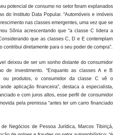
seu potencial de consumo no setor foram explanados
sas do Instituto Data Popular. “Automóveis e imóveis
escimento nas classes emergentes, uma vez que se
rmou Sônia acrescentando que “a classe C lidera a
 Considerando que as classes C, D e E contemplam
o contribui diretamente para o seu poder de compra”.
el deixou de ser um sonho distante do consumidor
mo de investimento. “Enquanto as classes A e B
s ou produtos, o consumidor da classe C vê o
nde aplicação financeira”, destaca a especialista,
ciado e com juros altos, esse perfil de consumidor
movida pela premissa “antes ter um carro financiado
de Negócios de Pessoa Jurídica, Marcos Tibiriçá,
nção de golpes e fraudes no setor automobilístico: “é