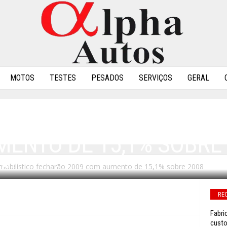
MOTOS
TESTES
PESADOS
SERVIÇOS
GERAL
ETOR AUTOMOBILÍSTIC
MENTO DE 15,1% SOBRE
mobilístico fecharão 2009 com aumento de 15,1% sobre 2008
0
RE
Fabri
custo