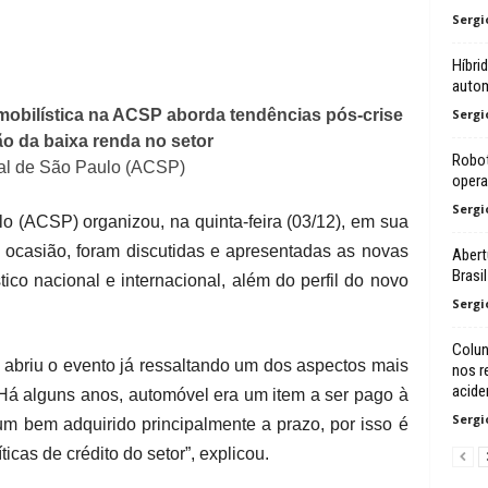
Sergi
Híbri
autom
mobilística na ACSP aborda tendências pós-crise
Sergi
o da baixa renda no setor
Robot
al de São Paulo (ACSP)
opera
Sergi
 (ACSP) organizou, na quinta-feira (03/12), em sua
 ocasião, foram discutidas e apresentadas as novas
Abert
Brasi
tico nacional e internacional, além do perfil do novo
Sergi
Colun
 abriu o evento já ressaltando um dos aspectos mais
nos r
acide
Há alguns anos, automóvel era um item a ser pago à
Sergi
é um bem adquirido principalmente a prazo, por isso é
icas de crédito do setor”, explicou.