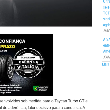
O tr
sele
TOTY
sign
agrí
NÁPO
A SA
entr
Amér
XANG
Mais 
senvolvidos sob medida para o Taycan Turbo GT e
 de aderência, fator decisivo para a conquista. A