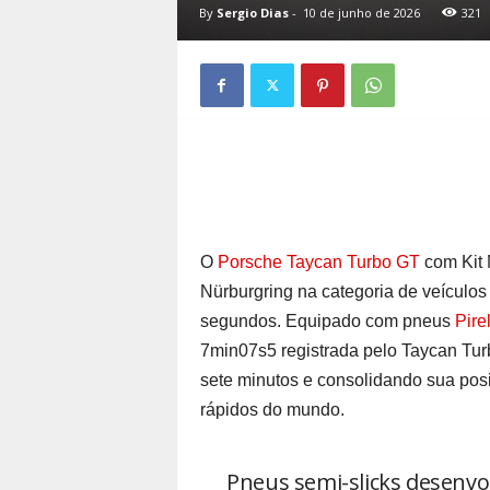
By
Sergio Dias
-
10 de junho de 2026
321
O
Porsche Taycan Turbo GT
com Kit 
Nürburgring na categoria de veículos 
segundos. Equipado com pneus
Pire
7min07s5 registrada pelo Taycan Tu
sete minutos e consolidando sua posi
rápidos do mundo.
Pneus semi-slicks desenv