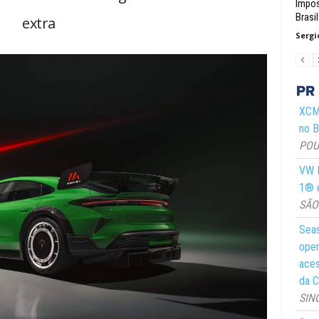
Impos
Brasil
extra
Sergi
XCMG
no Br
POUS
VW M
1® d
SÃO 
Seas
oper
aces
da C
SIN