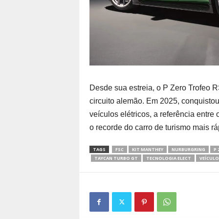
Desde sua estreia, o P Zero Trofeo 
circuito alemão. Em 2025, conquistou 
veículos elétricos, a referência entr
o recorde do carro de turismo mais rá
TAGS
FSC
KIT MANTHEY
NURBURGRING
P 
TAYCAN TURBO GT
TECNOLOGIA ELECT
VEÍCULO