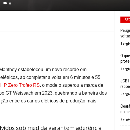
0
RE
Peuge
volta
Sergi
O que
prote
Sergi
Manthey estabeleceu um novo recorde em
elétricos, ao completar a volta em 6 minutos e 55
JCB H
lli P Zero Trofeo RS
, o modelo superou a marca de
recor
rbo GT Weissach em 2023, quebrando a barreira dos
Sergi
ção entre os carros elétricos de produção mais
Ceará
no pe
Sergi
olvidos sob medida garantem aderência