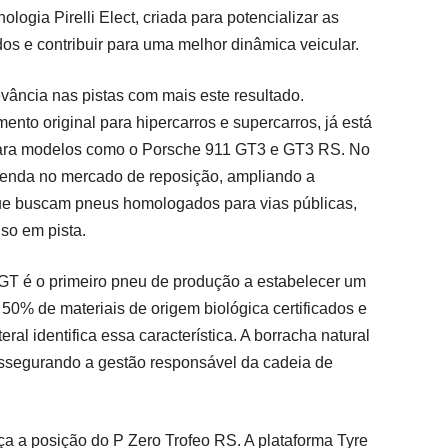
logia Pirelli Elect, criada para potencializar as
ados e contribuir para uma melhor dinâmica veicular.
vância nas pistas com mais este resultado.
nto original para hipercarros e supercarros, já está
para modelos como o Porsche 911 GT3 e GT3 RS. No
menda no mercado de reposição, ampliando a
 que buscam pneus homologados para vias públicas,
o em pista.
GT é o primeiro pneu de produção a estabelecer um
0% de materiais de origem biológica certificados e
eral identifica essa característica. A borracha natural
 assegurando a gestão responsável da cadeia de
ça a posição do P Zero Trofeo RS. A plataforma Tyre