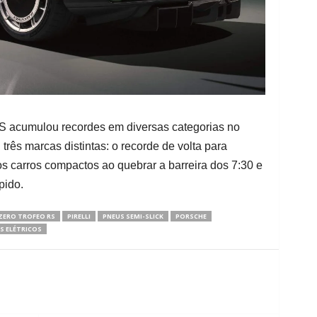
RS acumulou recordes em diversas categorias no
três marcas distintas: o recorde de volta para
e os carros compactos ao quebrar a barreira dos 7:30 e
pido.
ZERO TROFEO RS
PIRELLI
PNEUS SEMI-SLICK
PORSCHE
S ELÉTRICOS