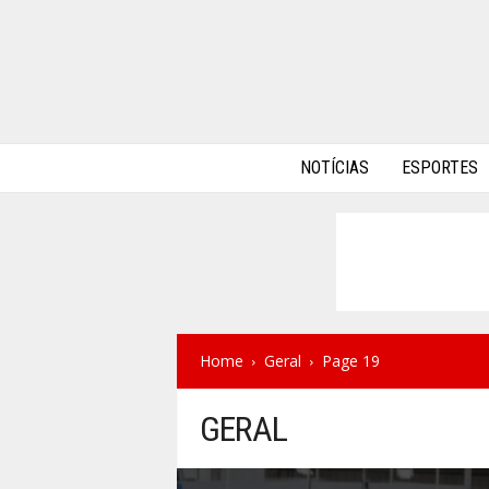
A
NOTÍCIAS
ESPORTES
l
p
h
a
A
u
t
o
s
Home
Geral
Page 19
GERAL