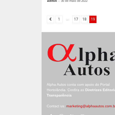
admin
-
30 de maio de 2022
...
1
17
18
19
Alpha Autos conta com apoio do
Portal
Hortolândia.
Confira as
Diretrizes Editori
Transparência
Contact us:
marketing@alphaautos.com.b