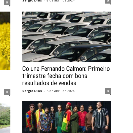
Sergio Dias
-
8 de abril de 2024
0
0
Coluna Fernando Calmon: Primeiro
trimestre fecha com bons
resultados de vendas
Sergio Dias
-
5 de abril de 2024
0
0