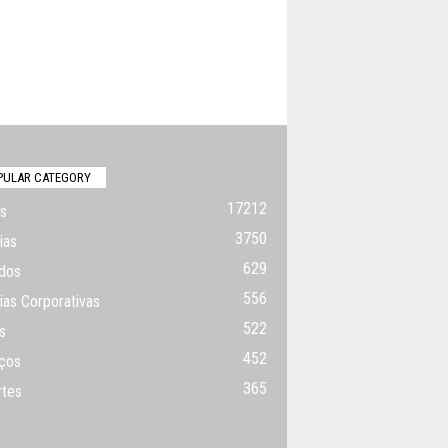
PULAR CATEGORY
17212
s
3750
ias
629
dos
556
ias Corporativas
522
s
452
ços
365
rtes