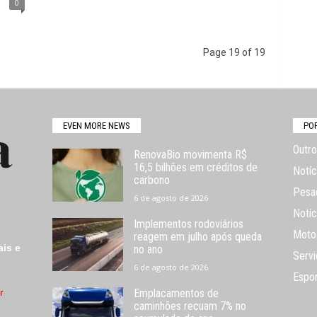
0
Page 19 of 19
EVEN MORE NEWS
PO
Outro
RenovaBio movimenta R$
16,5 bilhões em créditos de
Notíc
carbono
Pesa
6 de agosto de 2026
Notíc
Implementos rodoviários
Moto
reagem em julho após queda
ais e
no ano
Servi
6 de agosto de 2026
Espo
r
Emplacamentos de
caminhões recuam 7% no