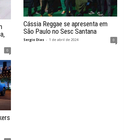
Cássia Reggae se apresenta em
n
São Paulo no Sesc Santana
a,
Sergio Dias
-
1 de abril de 2024
0
0
kers
s