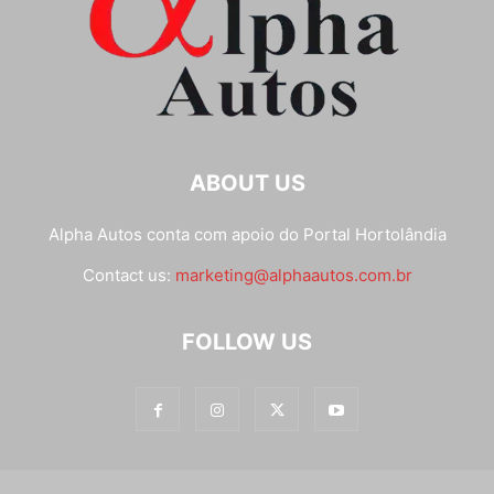
ABOUT US
Alpha Autos conta com apoio do
Portal Hortolândia
Contact us:
marketing@alphaautos.com.br
FOLLOW US