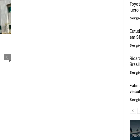
Toyot
lucro
Sergi
Estud
em Sã
Sergi
0
Ricar
Brasil
Sergi
Fabri
veícu
Sergi