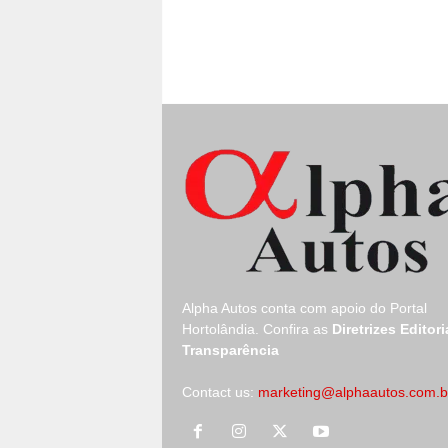
Alpha Autos conta com apoio do
Portal
Hortolândia.
Confira as
Diretrizes Editori
Transparência
Contact us:
marketing@alphaautos.com.b