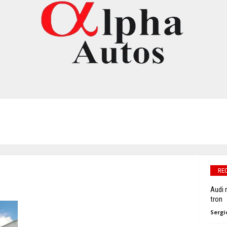
RE
Audi 
tron
Sergi