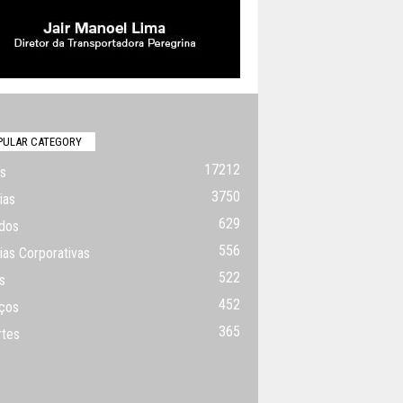
PULAR CATEGORY
17212
s
3750
ias
629
dos
556
ias Corporativas
522
s
452
ços
365
rtes