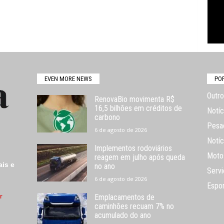
EVEN MORE NEWS
PO
Outro
RenovaBio movimenta R$
16,5 bilhões em créditos de
Notíc
carbono
Pesa
6 de agosto de 2026
Notíc
Implementos rodoviários
Moto
reagem em julho após queda
ais e
no ano
Servi
6 de agosto de 2026
Espo
r
Emplacamentos de
caminhões recuam 7% no
acumulado do ano