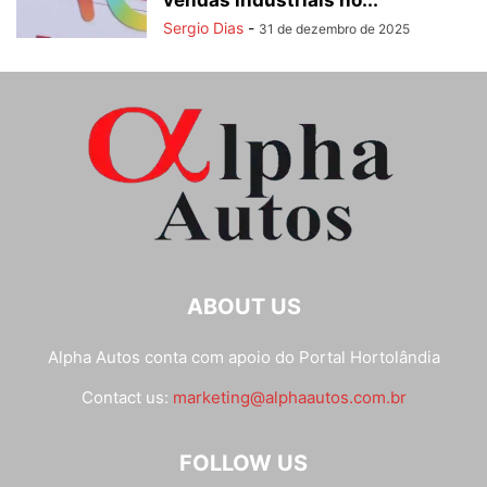
vendas industriais no...
Sergio Dias
-
31 de dezembro de 2025
ABOUT US
Alpha Autos conta com apoio do
Portal Hortolândia
Contact us:
marketing@alphaautos.com.br
FOLLOW US