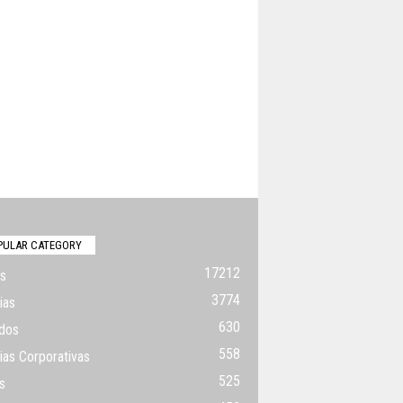
PULAR CATEGORY
17212
s
3774
ias
630
dos
558
ias Corporativas
525
s