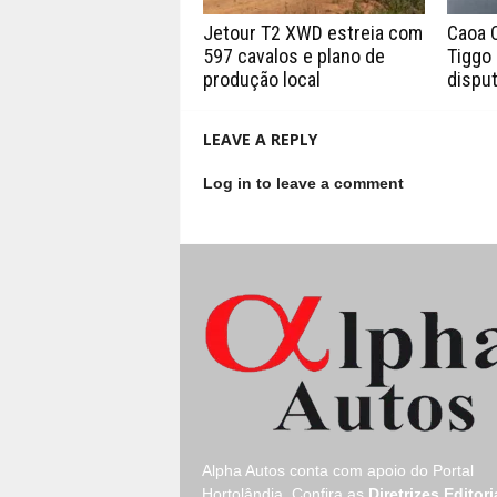
Jetour T2 XWD estreia com
Caoa 
597 cavalos e plano de
Tiggo 
produção local
disput
LEAVE A REPLY
Log in to leave a comment
Alpha Autos conta com apoio do
Portal
Hortolândia.
Confira as
Diretrizes Editori