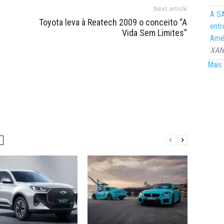
Next article
A SA
Toyota leva à Reatech 2009 o conceito “A
entr
Vida Sem Limites”
Amér
XANG
Mais 