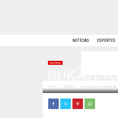
A
NOTÍCIAS
ESPORTES
l
p
h
a
OUTROS
A
ISENÇÃO E RE
u
t
o
Home
Outros
Isenção e redução do 
By
admin
-
30 de março de 2009
210
s