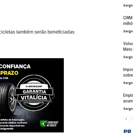
Sergi
GWM a
milhõ
Sergi
cicletas também serão beneficiadas
Volvo
Mato 
Sergi
Impor
sobre 
Sergi
Empl
acumu
Sergi