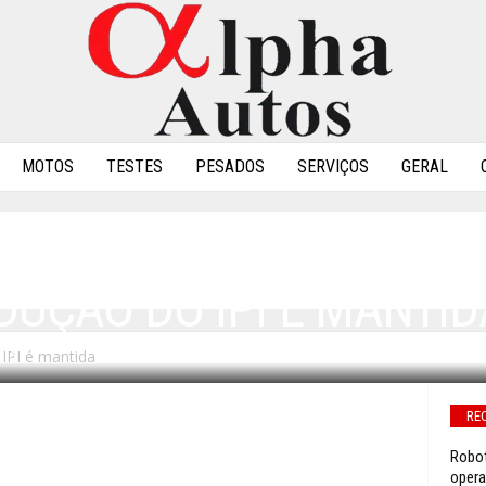
MOTOS
TESTES
PESADOS
SERVIÇOS
GERAL
DUÇÃO DO IPI É MANTID
IPI é mantida
0
RE
Robot
opera