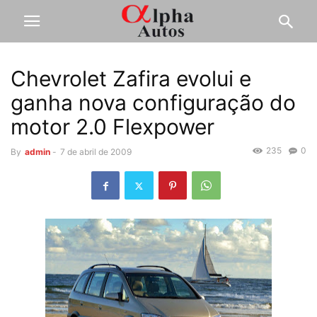
Chevrolet Zafira evolui e
ganha nova configuração do
motor 2.0 Flexpower
235
0
By
admin
-
7 de abril de 2009