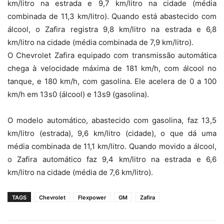
km/litro na estrada e 9,7 km/litro na cidade (média
combinada de 11,3 km/litro). Quando está abastecido com
álcool, o Zafira registra 9,8 km/litro na estrada e 6,8
km/litro na cidade (média combinada de 7,9 km/litro).
O Chevrolet Zafira equipado com transmissão automática
chega à velocidade máxima de 181 km/h, com álcool no
tanque, e 180 km/h, com gasolina. Ele acelera de 0 a 100
km/h em 13s0 (álcool) e 13s9 (gasolina).
O modelo automático, abastecido com gasolina, faz 13,5
km/litro (estrada), 9,6 km/litro (cidade), o que dá uma
média combinada de 11,1 km/litro. Quando movido a álcool,
o Zafira automático faz 9,4 km/litro na estrada e 6,6
km/litro na cidade (média de 7,6 km/litro).
TAGS
Chevrolet
Flexpower
GM
Zafira