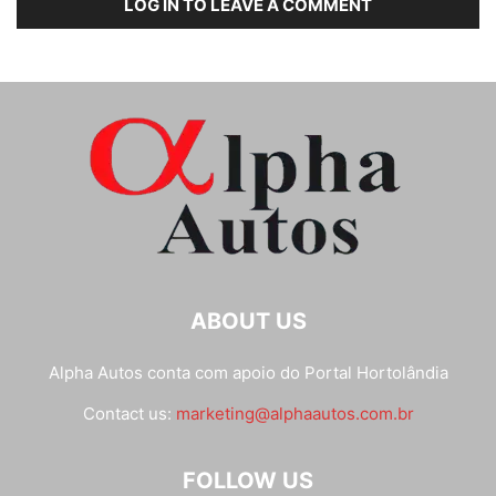
LOG IN TO LEAVE A COMMENT
ABOUT US
Alpha Autos conta com apoio do
Portal Hortolândia
Contact us:
marketing@alphaautos.com.br
FOLLOW US