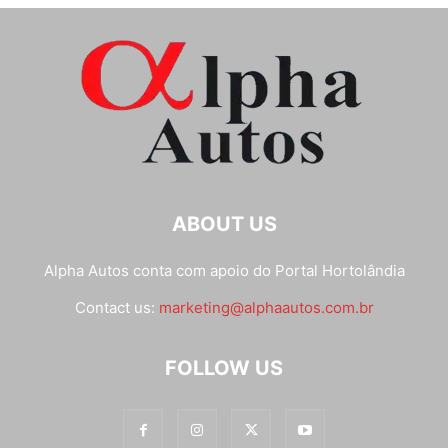
ABOUT US
Alpha Autos conta com apoio do
Portal Hortolândia
Contact us:
marketing@alphaautos.com.br
FOLLOW US