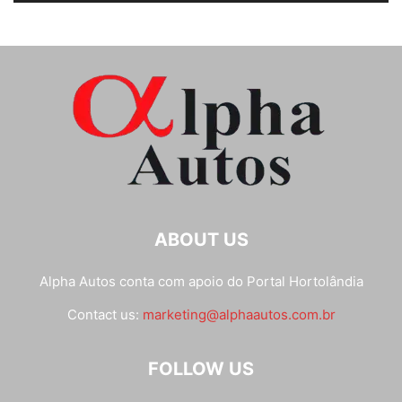
ABOUT US
Alpha Autos conta com apoio do
Portal Hortolândia
Contact us:
marketing@alphaautos.com.br
FOLLOW US