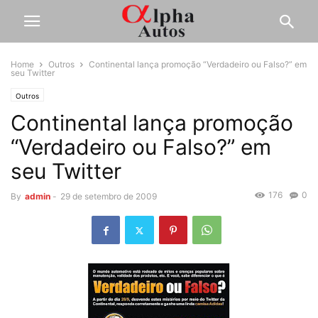
Home
Outros
Continental lança promoção “Verdadeiro ou Falso?” em
seu Twitter
Outros
Continental lança promoção
“Verdadeiro ou Falso?” em
seu Twitter
176
0
By
admin
-
29 de setembro de 2009