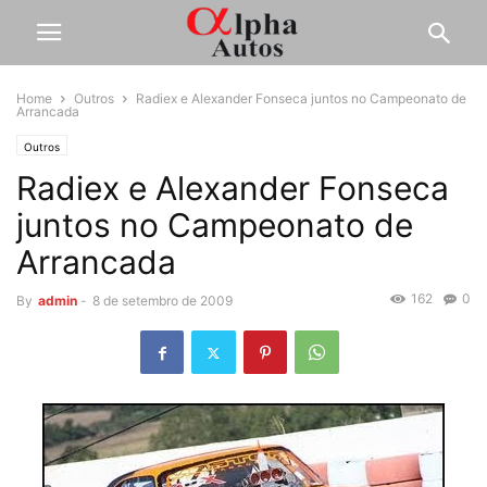
Home
Outros
Radiex e Alexander Fonseca juntos no Campeonato de
Arrancada
Outros
Radiex e Alexander Fonseca
juntos no Campeonato de
Arrancada
162
0
By
admin
-
8 de setembro de 2009