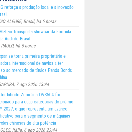
 reforça a produção local e a inovação
asil.
O ALEGRE, Brasil, há 5 horas
eteor transporta showcar da Fórmula
a Audi do Brasil
PAULO, há 6 horas
pan se torna primeira proprietária e
adora internacional de navios a ter
so ao mercado de títulos Panda Bonds
hina
GAPURA, 7 ago 2026 13:34
ator híbrido Zoomlion DV3504 foi
cionado para duas categorias do prêmio
 2027, o que representa um avanço
ificativo para o segmento de máquinas
colas chinesas de alta potência
LES, Itália, 6 ago 2026 23:44