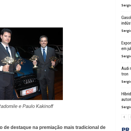
Sergi
Gasol
indúst
Sergi
Expor
em ju
Sergi
Audi 
tron
Sergi
Híbri
autom
adomile e Paulo Kakinoff
Sergi
o de destaque na premiação mais tradicional de