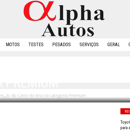
MOTOS
TESTES
PESADOS
SERVIÇOS
GERAL
MPEÃ NA ELEIÇÃO DO C
A PREMIUM
eleição do Carro do Ano na categoria Premium
0
RE
Toyot
para 