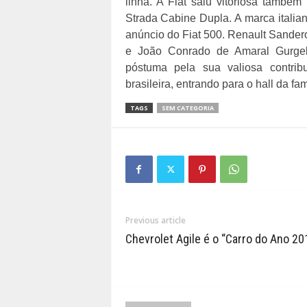
linha. A Fiat saiu vitoriosa també
Strada Cabine Dupla. A marca italia
anúncio do Fiat 500. Renault Sandero
e João Conrado de Amaral Gurgel
póstuma pela sua valiosa contribui
brasileira, entrando para o hall da fa
TAGS
SEM CATEGORIA
Previous article
Chevrolet Agile é o “Carro do Ano 2