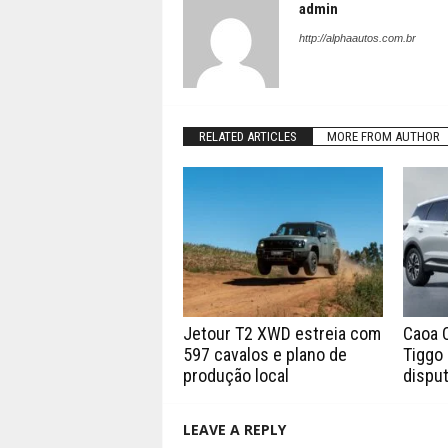
admin
http://alphaautos.com.br
RELATED ARTICLES
MORE FROM AUTHOR
Jetour T2 XWD estreia com
Caoa 
597 cavalos e plano de
Tiggo 
produção local
disput
LEAVE A REPLY