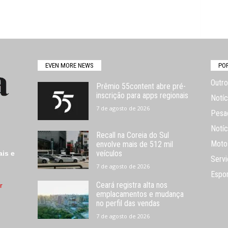
EVEN MORE NEWS
PO
Outro
Prêmio 55content abre pré-
inscrição para apps regionais
Notíc
7 de agosto de 2026
Pesa
Notíc
Recall na Coreia do Sul
Moto
envolve mais de 512 mil
veículos
ais e
Servi
7 de agosto de 2026
Espo
Ceará registra alta nos
r
emplacamentos e mudança
no perfil das vendas
7 de agosto de 2026