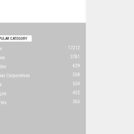
PULAR CATEGORY
17212
s
3761
ias
629
dos
558
ias Corporativas
524
s
452
ços
365
rtes