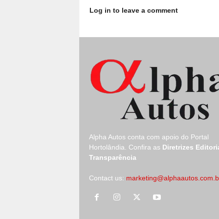
Log in to leave a comment
Alpha Autos conta com apoio do
Portal
Hortolândia.
Confira as
Diretrizes Editori
Transparência
Contact us:
marketing@alphaautos.com.b