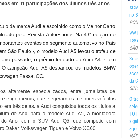
mios em 11 participações dos últimos três anos
XCMG
no Br
POUS
ículo da marca Audi é escolhido como o Melhor Carro
VW M
lizado pela Revista Autoesporte. Na 43ª edição do
1® d
mportantes eventos do segmento automotivo no País
SÃO 
), em São Paulo -, o modelo Audi A5 levou o troféu de
Seas
ano passado, o prêmio foi dado ao Audi A4 e, em
oper
upé. O campeão Audi A5 desbancou os modelos BMW
aces
lkswagen Passat CC.
da C
SIN
 altamente especializados, entre jornalistas de
O tr
 e engenheiros, que elegeram os melhores veículos
sele
em três delas, a Audi conquistou todos os títulos a
TOTY
mium do Ano, para o modelo Audi A5, a montadora
sign
ium do Ano, com o SUV Audi Q5, que competiu com
agrí
ro Dakar, Volkswagen Tiguan e Volvo XC60.
NÁPO