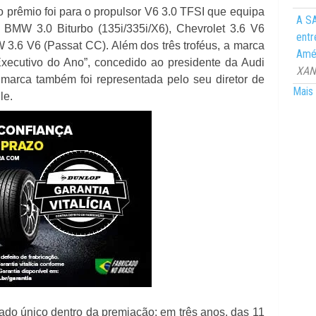
 o prêmio foi para o propulsor V6 3.0 TFSI que equipa
A SA
BMW 3.0 Biturbo (135i/335i/X6), Chevrolet 3.6 V6
entr
 3.6 V6 (Passat CC). Além dos três troféus, a marca
Amér
Executivo do Ano”, concedido ao presidente da Audi
XANG
a marca também foi representada pelo seu diretor de
Mais 
le.
do único dentro da premiação: em três anos, das 11