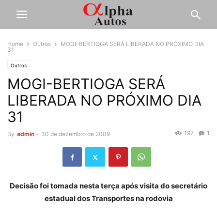
Home
Outros
MOGI-BERTIOGA SERÁ LIBERADA NO PRÓXIMO DIA
31
Outros
MOGI-BERTIOGA SERÁ
LIBERADA NO PRÓXIMO DIA
31
197
1
By
admin
-
30 de dezembro de 2009
Decisão foi tomada nesta terça após visita do secretário
estadual dos Transportes na rodovia