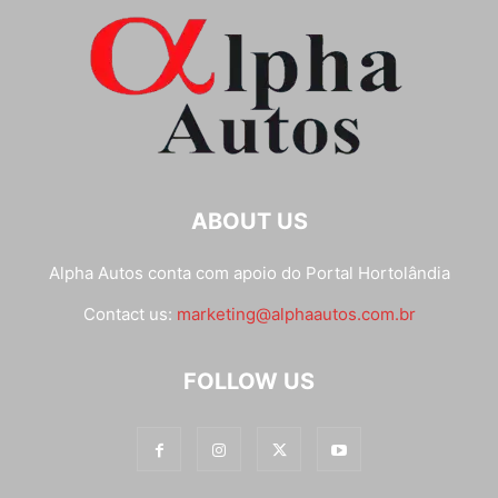
ABOUT US
Alpha Autos conta com apoio do
Portal Hortolândia
Contact us:
marketing@alphaautos.com.br
FOLLOW US