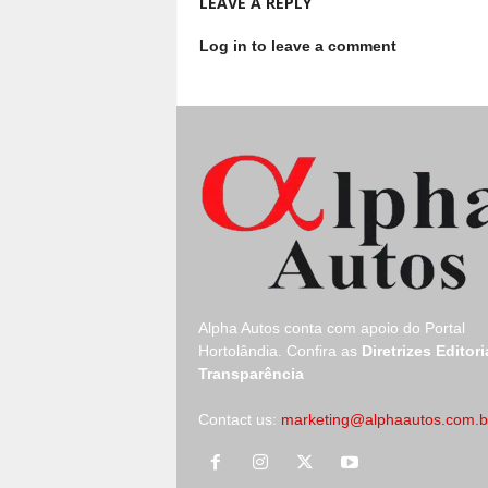
LEAVE A REPLY
Log in to leave a comment
Alpha Autos conta com apoio do
Portal
Hortolândia.
Confira as
Diretrizes Editori
Transparência
Contact us:
marketing@alphaautos.com.b