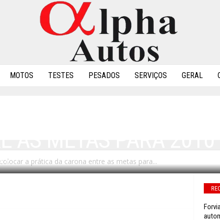
MOTOS
TESTES
PESADOS
SERVIÇOS
GERAL
IL PROPÕE COLOCAR A 
E AS METAS PARA 2010
olocar a prática da carona entre as metas para...
0
RE
Forvi
autom