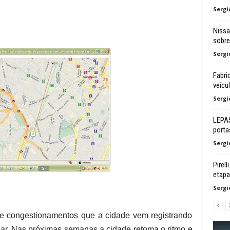
Sergi
Nissa
sobre
Sergi
Fabri
veícu
Sergi
LEPAS
porta
Sergi
Pirel
etapa
Sergi
e congestionamentos que a cidade vem registrando
bar. Nas próximas semanas a cidade retoma o ritmo e