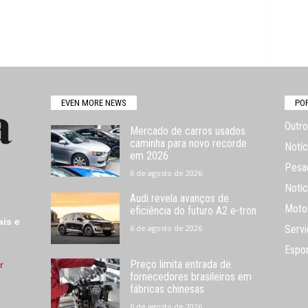
EVEN MORE NEWS
PO
Outro
Mercado de carros usados
caminha para novo recorde
Notíc
em 2026
Pesa
6 de agosto de 2026
Notíc
Audi revela avanços de
Moto
eficiência do futuro A2 e-tron
ais e
6 de agosto de 2026
Servi
Espo
Preço limita entrada de
r
fornecedores brasileiros em
fábricas chinesas
6 de agosto de 2026