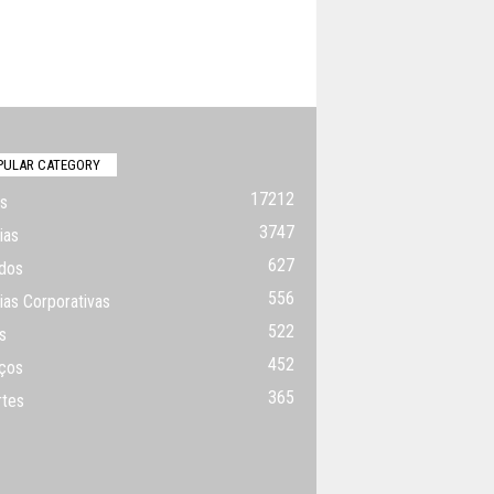
PULAR CATEGORY
17212
s
3747
ias
627
dos
556
ias Corporativas
522
s
452
ços
365
rtes