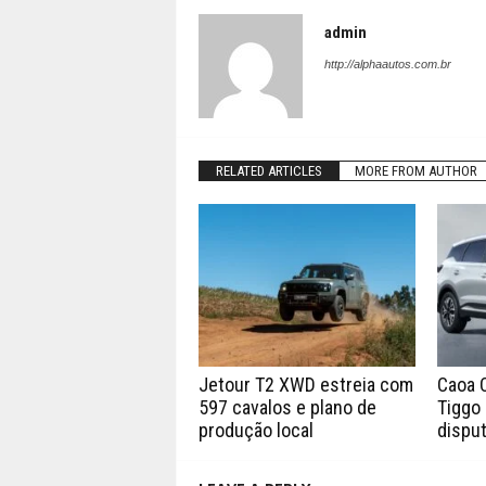
admin
http://alphaautos.com.br
RELATED ARTICLES
MORE FROM AUTHOR
Jetour T2 XWD estreia com
Caoa 
597 cavalos e plano de
Tiggo 
produção local
disput