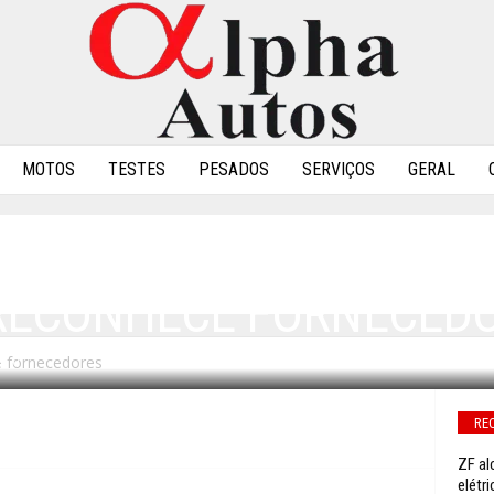
MOTOS
TESTES
PESADOS
SERVIÇOS
GERAL
RECONHECE FORNECED
 fornecedores
0
RE
ZF al
elétri