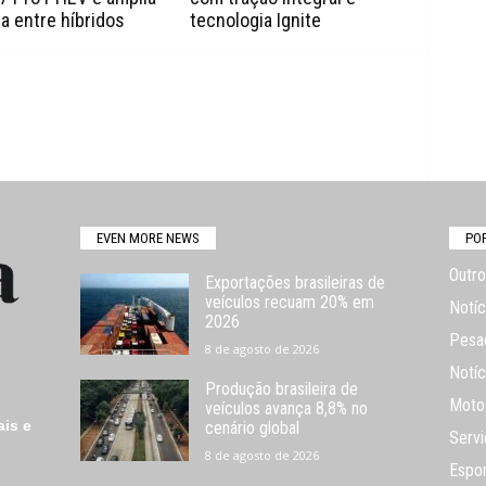
a entre híbridos
tecnologia Ignite
EVEN MORE NEWS
PO
Outro
Exportações brasileiras de
veículos recuam 20% em
Notíc
2026
Pesa
8 de agosto de 2026
Notíc
Produção brasileira de
Moto
veículos avança 8,8% no
ais e
cenário global
Servi
8 de agosto de 2026
Espo