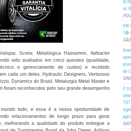
XCMG
no Br
POUS
VW M
1® d
SÃO 
Seas
spar, Screw, Metalúrgica Hassamnn, Italtractor
oper
tendo sido avaliados em cinco quesitos (qualidade,
aces
 técnico e gerenciamento de custos) e recebido
da C
em cada um deles. Hydraulic Designers, Venturoso
SIN
rizzo, Dynamics do Brasil, Metalurgia Metal Master e
O tr
ém foram reconhecidos pelo seu grande desempenho
sele
TOTY
sign
 mundo todo, e essa é a nossa oportunidade de
agrí
endo relacionamentos de longo prazo para gerar
NÁPO
te, melhorando a qualidade do produto entregue a
ional de Suprimentos Brasil da John Deere, Adilson