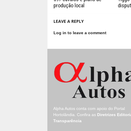
produção local
disput
LEAVE A REPLY
Log in to leave a comment
Alpha Autos conta com apoio do
Portal
Hortolândia.
Confira as
Diretrizes Editori
Transparência