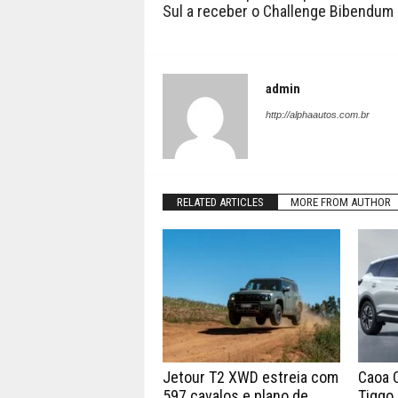
Sul a receber o Challenge Bibendum
admin
http://alphaautos.com.br
RELATED ARTICLES
MORE FROM AUTHOR
Jetour T2 XWD estreia com
Caoa 
597 cavalos e plano de
Tiggo 