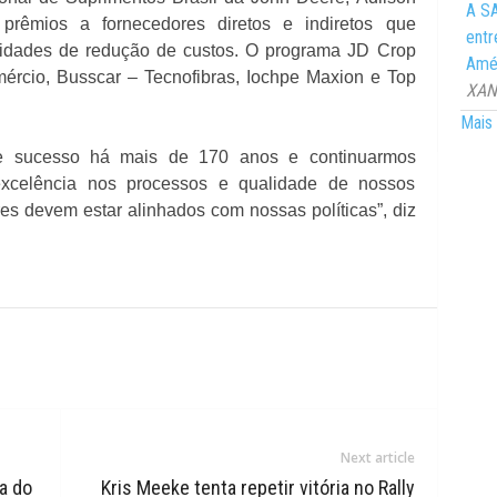
A SA
prêmios a fornecedores diretos e indiretos que
entr
idades de redução de custos. O programa JD Crop
Amér
ércio, Busscar – Tecnofibras, Iochpe Maxion e Top
XANG
Mais 
e sucesso há mais de 170 anos e continuarmos
 excelência nos processos e qualidade de nossos
es devem estar alinhados com nossas políticas”, diz
Next article
a do
Kris Meeke tenta repetir vitória no Rally