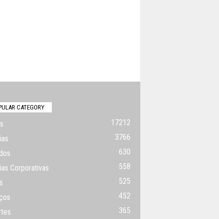
PULAR CATEGORY
17212
s
3766
ias
630
dos
558
ias Corporativas
525
s
452
ços
365
rtes