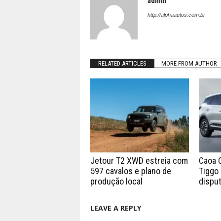
admin
http://alphaautos.com.br
RELATED ARTICLES
MORE FROM AUTHOR
Jetour T2 XWD estreia com
Caoa 
597 cavalos e plano de
Tiggo 
produção local
disput
LEAVE A REPLY