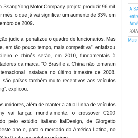
 a SsangYong Motor Company projeta produzir 96 mil
A SA
r mês, o que já vai significar um aumento de 33% em
entr
Amér
zembro de 2009.
XANG
ção judicial penalizou o quadro de funcionários. Mas
Mais 
, em tão pouco tempo, mais competitiva”, enfatizou
ileiro e chinês serão, em 2010, fundamentais à
rtadores da marca. “O Brasil e a China não tomaram
ternacional instalada no último trimestre de 2008.
 são países também muito receptivos aos veículos
”, explicou.
sumidores, além de manter a atual linha de veículos
 vai lançar, mundialmente, o crossover C200
o pelo estúdio italiano ItalDesign, de Giorgetto
 deste ano e, para o mercado da América Latina, no
 São Paulo em outubro próximo.