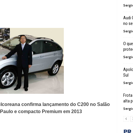
Sergi
Audi 
no s
Sergi
O que
prote
Sergi
Apolo
Sul
Sergi
Frota
alta 
ulcoreana confirma lançamento do C200 no Salão
Sergi
 Paulo e compacto Premium em 2013