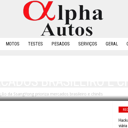
MOTOS
TESTES
PESADOS
SERVIÇOS
GERAL
 RECUPERAÇÃO DA SS
CADOS BRASILEIRO E C
ão da SsangYong prioriza mercados brasileiro e chinês
0
RE
Hacka
viária