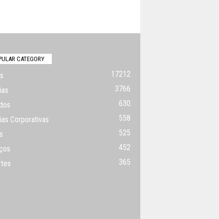
PULAR CATEGORY
17212
s
3766
ias
630
dos
558
ias Corporativas
525
s
452
ços
365
rtes