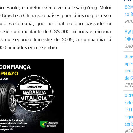
XCMG
ão Paulo, o diretor executivo da SsangYong Motor
no Br
rasil e a China são países prioritários no processo
POUS
ora sulcoreana, que no final do ano passado foi
VW M
do Sul com montante de US$ 300 milhões e, embora
1® d
os no segundo trimestre de 2009, a companhia já
SÃO 
.000 unidades em dezembro.
Seas
oper
aces
da C
SIN
O tr
sele
TOTY
sign
agrí
NÁPO