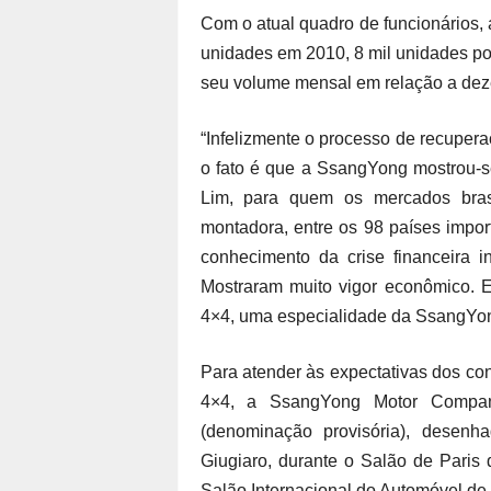
Com o atual quadro de funcionários,
unidades em 2010, 8 mil unidades po
seu volume mensal em relação a de
“Infelizmente o processo de recupera
o fato é que a SsangYong mostrou-se
Lim, para quem os mercados bras
montadora, entre os 98 países impo
conhecimento da crise financeira in
Mostraram muito vigor econômico. E
4×4, uma especialidade da SsangYong
Para atender às expectativas dos con
4×4, a SsangYong Motor Company
(denominação provisória), desenhad
Giugiaro, durante o Salão de Paris
Salão Internacional do Automóvel de