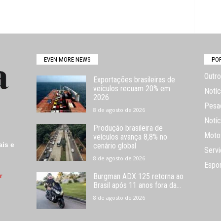
EVEN MORE NEWS
PO
Outro
Exportações brasileiras de
veículos recuam 20% em
Notíc
2026
Pesa
8 de agosto de 2026
Notíc
Produção brasileira de
Moto
veículos avança 8,8% no
ais e
cenário global
Servi
8 de agosto de 2026
Espo
r
Burgman ADX 125 retorna ao
Brasil após 11 anos fora da...
8 de agosto de 2026