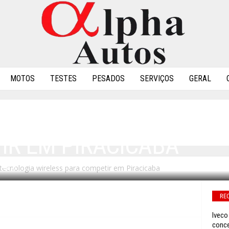
MOTOS
TESTES
PESADOS
SERVIÇOS
GERAL
I GANHAM TECNOLOGIA 
IR EM PIRACICABA
ecnologia wireless para competir em Piracicaba
0
RE
Iveco
conce