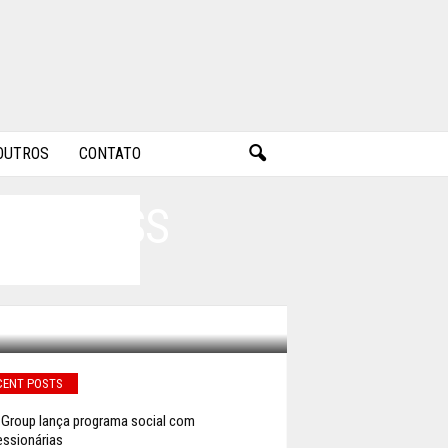
OUTROS
CONTATO
WIRELESS
CENT POSTS
 Group lança programa social com
ssionárias