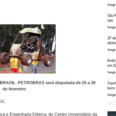
Sergi
São P
táxi
Sergi
ZF al
elétri
Sergi
Rodíz
em Sã
Sergi
 BRASIL- PETROBRAS será disputada de 25 a 28
Toyot
lucro
de fevereiro
Sergi
SIL
a e Engenharia Elétrica, do Centro Universitário da