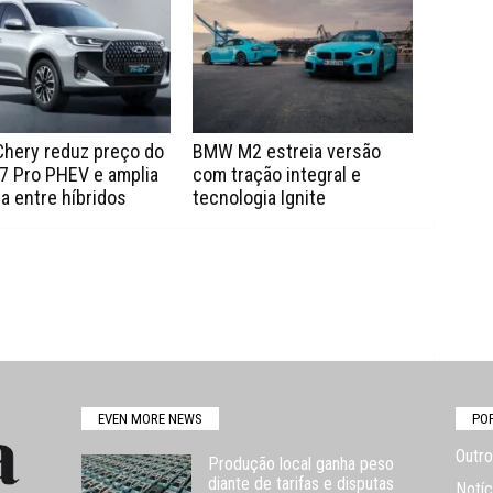
Chery reduz preço do
BMW M2 estreia versão
7 Pro PHEV e amplia
com tração integral e
a entre híbridos
tecnologia Ignite
EVEN MORE NEWS
PO
Outro
Produção local ganha peso
diante de tarifas e disputas
Notíc