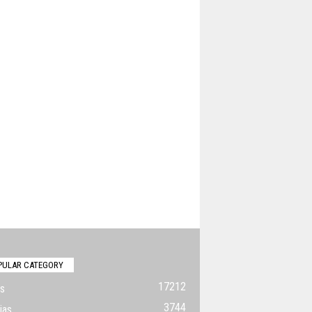
PULAR CATEGORY
17212
s
3744
ias