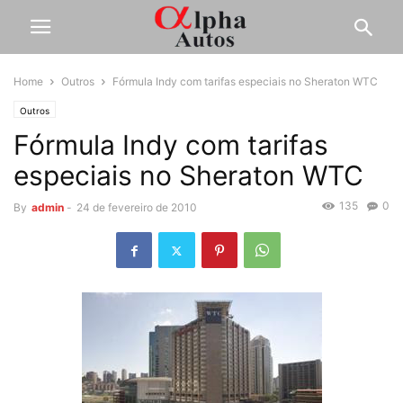
Home
Outros
Fórmula Indy com tarifas especiais no Sheraton WTC
Outros
Fórmula Indy com tarifas
especiais no Sheraton WTC
135
0
By
admin
-
24 de fevereiro de 2010