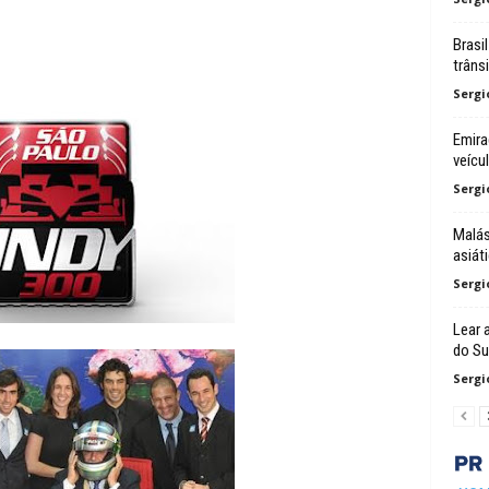
Brasi
trâns
Sergi
Emira
veícu
Sergi
Malás
asiát
Sergi
Lear 
do Su
Sergi