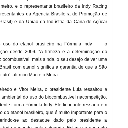
teiro, e o representante brasileiro da Indy Racing
resentantes da Agência Brasileira de Promoção de
Brasil) e da União da Indústria da Cana-de-Açúcar
o uso do etanol brasileiro na Fórmula Indy – – o
ição desde 2009. “A firmeza e a determinação do
biocombustível, mais ainda, o seu desejo de ver uma
rasil com etanol significa a garantia de que a São
uto”, afirmou Marcelo Meira.
iredo e Vitor Meira, o presidente Lula ressaltou a
ambiental do uso do biocombustível nacompetição.
idente com a Fórmula Indy. Ele ficou interressado em
o do etanol brasileiro, que é muito importante para o
eferindo-se ao destaque dado pelo presidente a
m todo o mundo, pela categoria. Estima-se que pelo