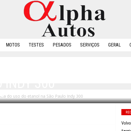
MOTOS
TESTES
PESADOS
SERVIÇOS
GERAL
TA IMPORTÂNCIA DO US
 INDY 300
ncia do uso do etanol na São Paulo Indy 300
0
RE
Volvo
Sergi