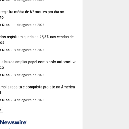
l registra média de 67 mortes por dia no
ito
o Dias
-
1 de agosto de 2026
dos registram queda de 25,8% nas vendas de
los
o Dias
-
3 de agosto de 2026
ia busca ampliar papel como polo automotivo
ico
o Dias
-
3 de agosto de 2026
amplia receita e conquista projeto na América
l
o Dias
-
4 de agosto de 2026