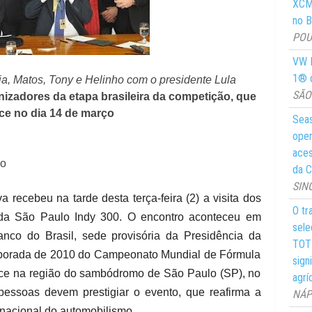
XCMG
no Br
POUS
VW M
1® d
a, Matos, Tony e Helinho com o presidente Lula
SÃO 
nizadores da etapa brasileira da competição, que
ce no dia 14 de março
Seas
oper
aces
ão
da C
SIN
a recebeu na tarde desta terça-feira (2) a visita dos
O tr
s da São Paulo Indy 300. O encontro aconteceu em
sele
Banco do Brasil, sede provisória da Presidência da
TOTY
emporada de 2010 do Campeonato Mundial de Fórmula
sign
tece na região do sambódromo de São Paulo (SP), no
agrí
essoas devem prestigiar o evento, que reafirma a
NÁPO
rnacional do automobilismo.