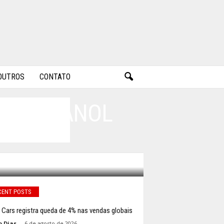
OUTROS
CONTATO
O DO ETANOL
CENT POSTS
 Cars registra queda de 4% nas vendas globais
o Dias
-
6 de agosto de 2026