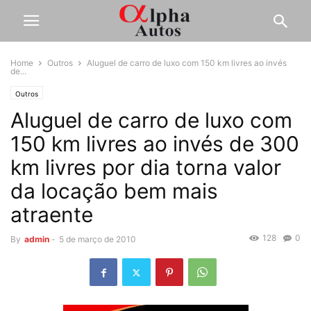
Home
Outros
Aluguel de carro de luxo com 150 km livres ao invés
de...
Outros
Aluguel de carro de luxo com
150 km livres ao invés de 300
km livres por dia torna valor
da locação bem mais
atraente
128
0
By
admin
-
5 de março de 2010