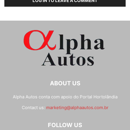
LOG IN TO LEAVE A COMMENT
ABOUT US
Alpha Autos conta com apoio do
Portal Hortolândia
Contact us:
marketing@alphaautos.com.br
FOLLOW US