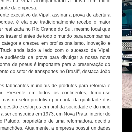
ientes da Vipal acompanharão a prova com muito
marote da empresa.
nte executivo da Vipal, assinar a prova de abertura
orque, é ela que tradicionalmente recebe o maior
er realizada no Rio Grande do Sul, mesmo local que
emos trazer clientes de todo o mundo para acompanhar
a categoria cresceu em profissionalismo, inovação e
Truck anda lado a lado com o sucesso da Vipal.
 e audiência da prova para divulgar a nossa nova
forma de pneus é importante para a preservação do
to do setor de transportes no Brasil”, destaca João
s fabricantes mundiais de produtos para reforma e
r. Presente em todos os continentes, tornou-se
 mas no setor produtivo por conta da qualidade dos
de gestão e esforços em prol da sociedade e do meio
 ser construída em 1973, em Nova Prata, interior do
 Paludo, proprietário de uma reformadora, decidiu
 manchões. Atualmente, a empresa possui unidades