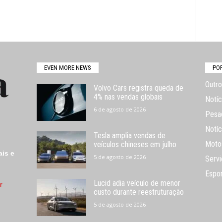
EVEN MORE NEWS
PO
Outro
Volvo Cars registra queda de
4% nas vendas globais
Notíc
6 de agosto de 2026
Pesa
Notíc
Tesla amplia vendas de
Moto
veículos chineses em julho
ais e
5 de agosto de 2026
Servi
Espo
Lucid adia veículo de menor
r
custo durante reestruturação
5 de agosto de 2026