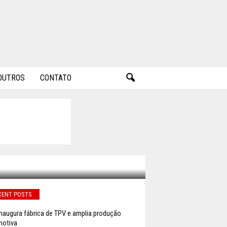
OUTROS
CONTATO
NOS DE
CENT POSTS
naugura fábrica de TPV e amplia produção
otiva