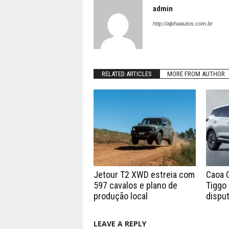
admin
http://alphaautos.com.br
RELATED ARTICLES
MORE FROM AUTHOR
Jetour T2 XWD estreia com
Caoa 
597 cavalos e plano de
Tiggo 
produção local
disput
LEAVE A REPLY