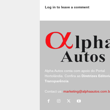
Log in to leave a comment
Alpha Autos conta com apoio do
Portal
Hortolândia.
Confira as
Diretrizes Editori
Transparência
Contact us:
marketing@alphaautos.com.b