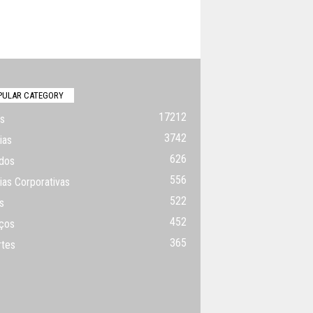
PULAR CATEGORY
17212
s
3742
ias
626
dos
556
ias Corporativas
522
s
452
ços
365
rtes