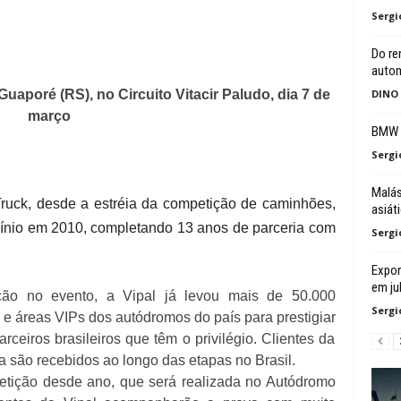
Sergi
Do re
auto
uaporé (RS), no Circuito Vitacir Paludo, dia 7 de
DINO
março
BMW a
Sergi
Malás
uck, desde a estréia da competição de caminhões,
asiát
cínio em 2010, completando 13 anos de parceria com
Sergi
Expor
em ju
ção no evento, a Vipal já levou mais de 50.000
Sergi
 e áreas VIPs dos autódromos do país para prestigiar
ceiros brasileiros que têm o privilégio. Clientes da
 são recebidos ao longo das etapas no Brasil.
tição desde ano, que será realizada no Autódromo