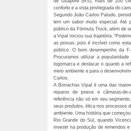
de Guaporé (RS), mais de 200 cl
conforto e a vista privilegiada do ca
Segundo João Carlos Paludo, preside
tem um sabor muito especial. Até p
público da Fórmula Truck, além de s
a Vipal iniciou sua trajetória. “Pod
as provas, pois é incrível como est
público. O bom desempenho da F-
Procuramos utilizar a popularidade
logomarca e destacar o quanto a re
meio ambiente e para o desenvolvimen
Carlos.
A Borrachas Vipal é uma das maiore
reparos de pneus e câmaras-de-a
referência não só em seu segmento,
seus produtos, ética nos processos 
ambiente. Uma história que começou a
Rio Grande do Sul, quando Vicencio
investir na produção de remendos e