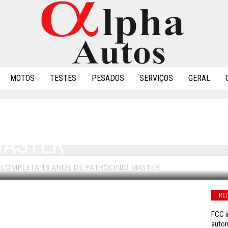
MOTOS
TESTES
PESADOS
SERVIÇOS
GERAL
: VIPAL COMPLETA 13 A
MASTER
AL COMPLETA 13 ANOS DE PATROCÍNIO MASTER
0
RE
FCC i
autom