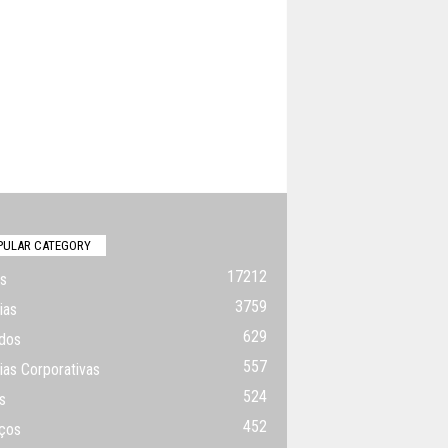
PULAR CATEGORY
17212
s
3759
ias
629
dos
557
ias Corporativas
524
s
452
ços