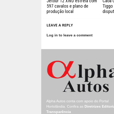
Jetour T2 XWD estreia com
Caoa 
597 cavalos e plano de
Tiggo 
produção local
disput
LEAVE A REPLY
Log in to leave a comment
Alpha Autos conta com apoio do
Portal
Hortolândia.
Confira as
Diretrizes Editori
Transparência