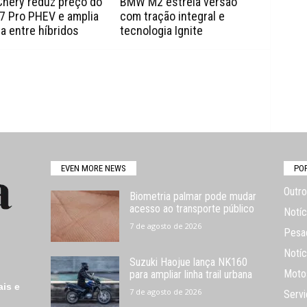
Chery reduz preço do
BMW M2 estreia versão
7 Pro PHEV e amplia
com tração integral e
a entre híbridos
tecnologia Ignite
EVEN MORE NEWS
PO
Outro
Biometria palmar pode mudar
acesso ao transporte público
Notíc
7 de agosto de 2026
Pesa
Notíc
Suzuki Haojue lança NK160
Moto
para ampliar linha trail urbana
ais e
7 de agosto de 2026
Servi