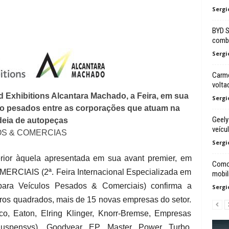
Sergi
BYD S
combu
Sergi
Carme
volta
 Exhibitions Alcantara Machado, a Feira, em sua
Sergi
o pesados entre as corporações que atuam na
Geely
deia de autopeças
veícu
DOS & COMERCIAS
Sergi
or àquela apresentada em sua avant premier, em
Como 
IAIS (2ª. Feira Internacional Especializada em
mobil
para Veículos Pesados & Comerciais) confirma a
Sergi
tros quadrados, mais de 15 novas empresas do setor.
eco, Eaton, Elring Klinger, Knorr-Bremse, Empresas
Suspensys), Goodyear EP, Master Power Turbo,