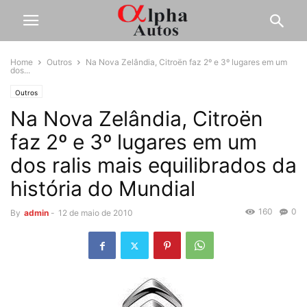
Home
Outros
Na Nova Zelândia, Citroën faz 2º e 3º lugares em um
dos...
Outros
Na Nova Zelândia, Citroën
faz 2º e 3º lugares em um
dos ralis mais equilibrados da
história do Mundial
160
0
By
admin
-
12 de maio de 2010