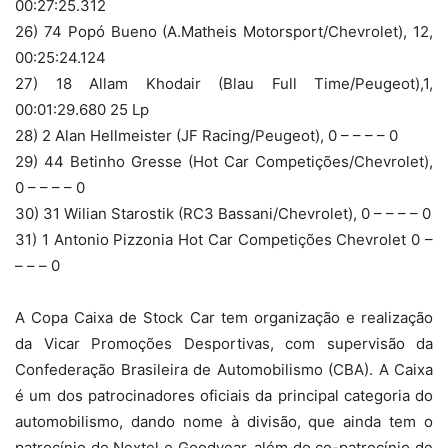
00:27:25.312
26) 74 Popó Bueno (A.Matheis Motorsport/Chevrolet), 12,
00:25:24.124
27) 18 Allam Khodair (Blau Full Time/Peugeot),1,
00:01:29.680 25 Lp
28) 2 Alan Hellmeister (JF Racing/Peugeot), 0 – – – – 0
29) 44 Betinho Gresse (Hot Car Competições/Chevrolet),
0 – – – – 0
30) 31 Wilian Starostik (RC3 Bassani/Chevrolet), 0 – – – – 0
31) 1 Antonio Pizzonia Hot Car Competições Chevrolet 0 –
– – – 0
A Copa Caixa de Stock Car tem organização e realização
da Vicar Promoções Desportivas, com supervisão da
Confederação Brasileira de Automobilismo (CBA). A Caixa
é um dos patrocinadores oficiais da principal categoria do
automobilismo, dando nome à divisão, que ainda tem o
patrocínio de Nextel e Goodyear, além do co-patrocínio de