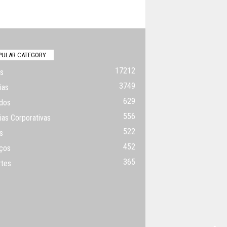
PULAR CATEGORY
17212
s
3749
ias
629
dos
556
ias Corporativas
522
s
452
ços
365
rtes