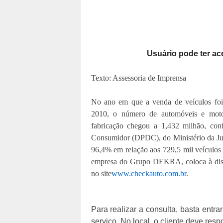
U
suário pode
t
er ac
Texto: Assessoria de Imprensa
No ano em que a venda de veículos foi
2010, o número de automóveis e motoc
fabricação chegou a 1,432 milhão, co
Consumidor (DPDC), do Ministério da Jus
96,4% em relação aos 729,5 mil veículos
empresa do Grupo DEKRA, coloca à disposi
no site
www.checkauto.com.br
.
Para realizar a consulta, basta ent
serviço. No local, o cliente deve res