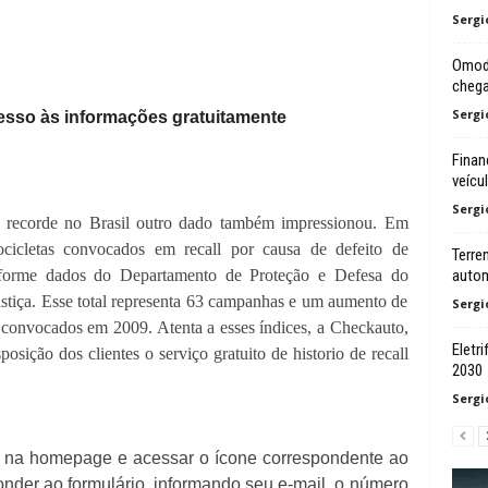
Sergi
Omoda
chega
Sergi
esso às informações gratuitamente
Finan
veícu
Sergi
 recorde no Brasil outro dado também impressionou. Em
icletas convocados em recall por causa de defeito de
Terre
nforme dados do Departamento de Proteção e Defesa do
autom
tiça. Esse total representa 63 campanhas e um aumento de
Sergi
 convocados em 2009. Atenta a esses índices, a Checkauto,
Eletr
ção dos clientes o serviço gratuito de historio de recall
2030
Sergi
rar na homepage e acessar o ícone correspondente ao
ponder ao formulário, informando seu e-mail, o número