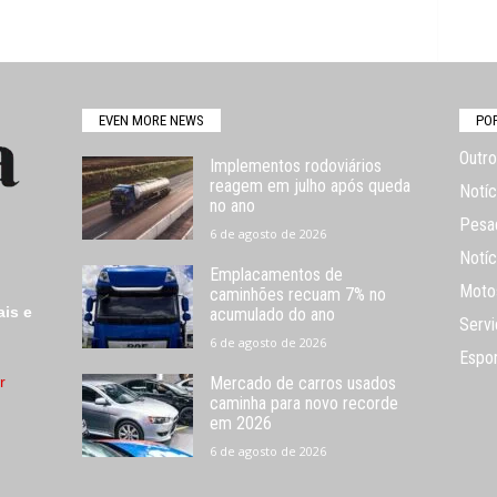
EVEN MORE NEWS
PO
Outro
Implementos rodoviários
reagem em julho após queda
Notíc
no ano
Pesa
6 de agosto de 2026
Notíc
Emplacamentos de
Moto
caminhões recuam 7% no
ais e
acumulado do ano
Servi
6 de agosto de 2026
Espo
r
Mercado de carros usados
caminha para novo recorde
em 2026
6 de agosto de 2026