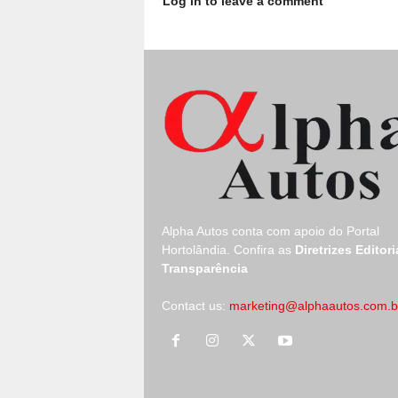
Log in to leave a comment
Alpha Autos conta com apoio do
Portal
Hortolândia.
Confira as
Diretrizes Editori
Transparência
Contact us:
marketing@alphaautos.com.b