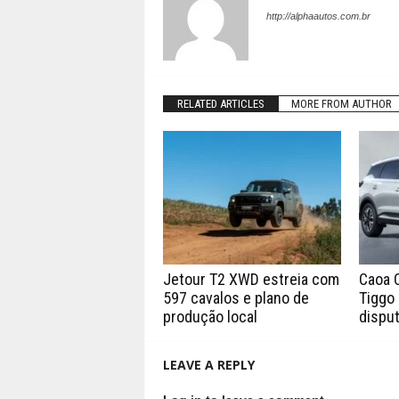
http://alphaautos.com.br
RELATED ARTICLES
MORE FROM AUTHOR
Jetour T2 XWD estreia com
Caoa 
597 cavalos e plano de
Tiggo 
produção local
disput
LEAVE A REPLY