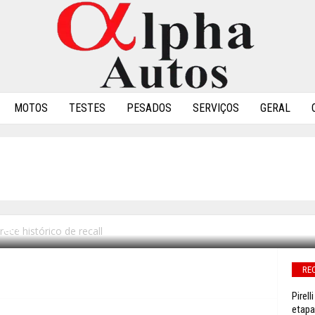
MOTOS
TESTES
PESADOS
SERVIÇOS
GERAL
KAUTO OFERECE HISTÓR
ece histórico de recall
0
RE
Pirel
etapa