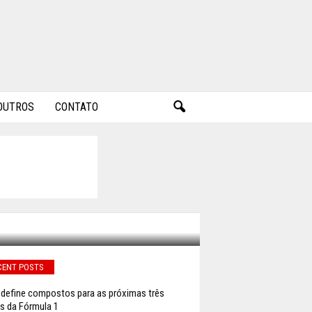
OUTROS
CONTATO
ICO DE
CENT POSTS
li define compostos para as próximas três
s da Fórmula 1