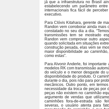
já que a infraestrutura no Brasil a
estabelecendo um parâmetro entr
internacionais fica fácil de percebe
executivo.
Para Clóvis Kitahara, gerente de mar
Randon vem corroborar ainda mais o
constatado no seu dia a dia. “Temo
transmissões tem se mostrado esp
Randon vem comprovar outro aspect
quando solicitada em situações extr
construção pesada, elas vem se most
maior disponibilidade ao caminhão,
como estas”.
Para Alvonir Anderle, foi importante
modelos RK com transmissão automáti
do veículo e o menor desgaste do u
disponibilidade do produto. O caminh
durante o dia, pois não para por pr
mecânicos. Outro ponto, em termos 
necessidade da troca de peças por de
peças não existem no caminhão equ
argumento de vendas que utilizam
caminhões fora-de-estrada são fe
severas, o usuário atenta para fa