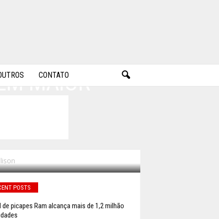
EM MAIOR
OUTROS
CONTATO
lison
CENT POSTS
l de picapes Ram alcança mais de 1,2 milhão
idades