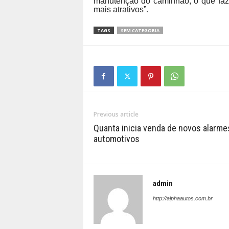
manutenção do caminhão, o que faz
mais atrativos”
.
TAGS
SEM CATEGORIA
Previous article
Quanta inicia venda de novos alarme
automotivos
admin
http://alphaautos.com.br