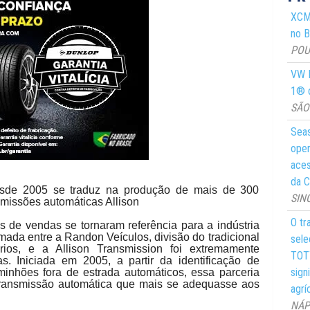
XCMG
no Br
POUS
VW M
1® d
SÃO 
Seas
oper
aces
da C
desde 2005 se traduz na produção de mais de 300
SIN
missões automáticas Allison
O tr
 de vendas se tornaram referência para a indústria
rmada entre a Randon Veículos, divisão do tradicional
sele
rios, e a Allison Transmission foi extremamente
TOTY
. Iniciada em 2005, a partir da identificação de
sign
inhões fora de estrada automáticos, essa parceria
ransmissão automática que mais se adequasse aos
agrí
NÁPO