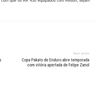
 com que os RK 430 equipados com Allison, sejam
Next article
s
Copa Pakato de Enduro abre temporada
com vitória apertada de Felipe Zanol