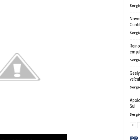
Sergi
Novos
Curit
Sergi
Reino
em ju
Sergi
Geely
veícu
Sergi
Apolo
Sul
Sergi