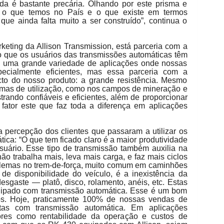
inda é bastante precária. Olhando por este prisma e
e o que temos no País e o que existe em termos
r que ainda falta muito a ser construído”, continua o
keting da Allison Transmission, está parceria com a
 que os usuários das transmissões automáticas têm
s uma grande variedade de aplicações onde nossas
ecialmente eficientes, mas essa parceria com a
o do nosso produto: a grande resistência. Mesmo
emas de utilização, como nos campos de mineração e
rando confiáveis e eficientes, além de proporcionar
 fator este que faz toda a diferença em aplicações
 a percepção dos clientes que passaram a utilizar os
ca: “O que tem ficado claro é a maior produtividade
suário. Esse tipo de transmissão também auxilia na
ão trabalha mais, leva mais carga, e faz mais ciclos
oblemas no trem-de-força, muito comum em caminhões
de disponibilidade do veículo, é a inexistência da
sgaste ― platô, disco, rolamento, anéis, etc. Estas
ipado com transmissão automática. Esse é um bom
os. Hoje, praticamente 100% de nossas vendas de
itas com transmissão automática. Em aplicações
tores como rentabilidade da operação e custos de