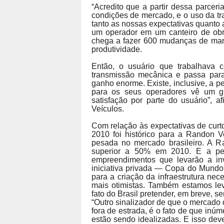
“Acredito que a partir dessa parce
condições de mercado, e o uso da tr
tanto as nossas expectativas quanto 
um operador em um canteiro de obra
chega a fazer 600 mudanças de marc
produtividade.
Então, o usuário que trabalhav
transmissão mecânica e passa par
ganho enorme. Existe, inclusive, a 
para os seus operadores vê um g
satisfação por parte do usuário”, 
Veículos.
Com relação às expectativas de curt
2010 foi histórico para a Randon V
pesada no mercado brasileiro. A R
superior a 50% em 2010. E a per
empreendimentos que levarão a inv
iniciativa privada ― Copa do Mundo
para a criação da infraestrutura ne
mais otimistas. Também estamos lev
fato do Brasil pretender, em breve, s
“Outro sinalizador de que o mercado
fora de estrada, é o fato de que inúme
estão sendo idealizadas. E isso deve