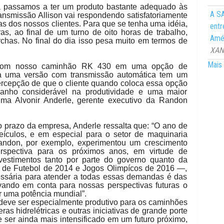
ria passamos a ter um produto bastante adequado às
A SA
ansmissão Allison vai respondendo satisfatoriamente
as dos nossos clientes. Para que se tenha uma idéia,
entr
s, ao final de um turno de oito horas de trabalho,
Amér
has. No final do dia isso pesa muito em termos de
XANG
Mais 
a com nosso caminhão RK 430 em uma opção de
a uma versão com transmissão automática tem um
percepção de que o cliente quando coloca essa opção
anho considerável na produtividade e uma maior
afima Alvonir Anderle, gerente executivo da Randon
o prazo da empresa, Anderle ressalta que: “O ano de
eículos, e em especial para o setor de maquinaria
andon, por exemplo, experimentou um crescimento
spectiva para os próximos anos, em virtude de
estimentos tanto por parte do governo quanto da
 de Futebol de 2014 e Jogos Olimpícos de 2016 ―,
cessária para atender a todas essas demandas é das
ando em conta para nossas perspectivas futuras o
er uma potência mundial”.
 deve ser especialmente produtivo para os caminhões
ras hidrelétricas e outras iniciativas de grande porte
 ser ainda mais intensificado em um futuro próximo,