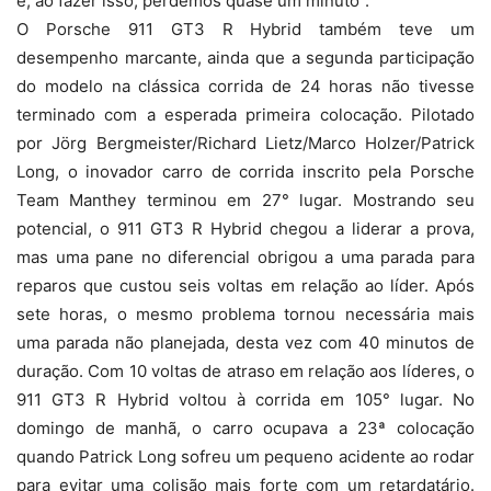
e, ao fazer isso, perdemos quase um minuto”.
O Porsche 911 GT3 R Hybrid também teve um
desempenho marcante, ainda que a segunda participação
do modelo na clássica corrida de 24 horas não tivesse
terminado com a esperada primeira colocação. Pilotado
por Jörg Bergmeister/Richard Lietz/Marco Holzer/Patrick
Long, o inovador carro de corrida inscrito pela Porsche
Team Manthey terminou em 27° lugar. Mostrando seu
potencial, o 911 GT3 R Hybrid chegou a liderar a prova,
mas uma pane no diferencial obrigou a uma parada para
reparos que custou seis voltas em relação ao líder. Após
sete horas, o mesmo problema tornou necessária mais
uma parada não planejada, desta vez com 40 minutos de
duração. Com 10 voltas de atraso em relação aos líderes, o
911 GT3 R Hybrid voltou à corrida em 105° lugar. No
domingo de manhã, o carro ocupava a 23ª colocação
quando Patrick Long sofreu um pequeno acidente ao rodar
para evitar uma colisão mais forte com um retardatário.