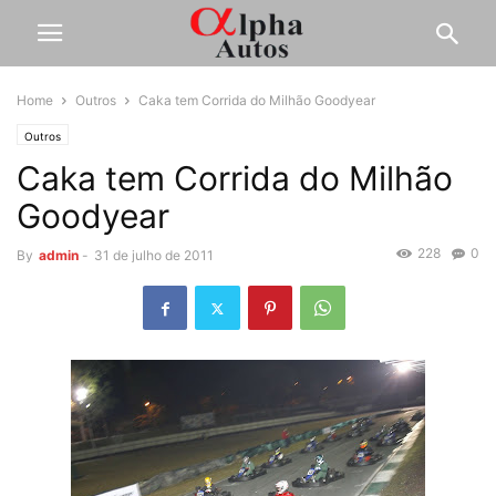
Home
Outros
Caka tem Corrida do Milhão Goodyear
Outros
Caka tem Corrida do Milhão
Goodyear
228
0
By
admin
-
31 de julho de 2011