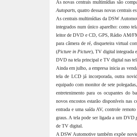
As novas centrais multimídias são comp
Autoparts
, quatro
dessas novas centrais es
As centrais multimídias da DSW Automoti
integrados num único aparelho: como tela
leitor de DVD e CD, GPS, Rádio AM/FM
para câmera de ré, disqueteira virtual 
(
Picture in Picture
), TV digital integrada
DVD na tela principal e TV digital nas tel
Ainda em julho, a empresa inicia as ven
tela de LCD já incorporada, outra novi
equipado com monitor de sete polegada
entretenimento para os ocupantes do ba
novos encostos estarão disponíveis nas 
entrada e uma saída AV, controle remoto 
graus. A tela pode ser ligada a um DVD
de TV digital.
A DSW Automotive também expõe novida