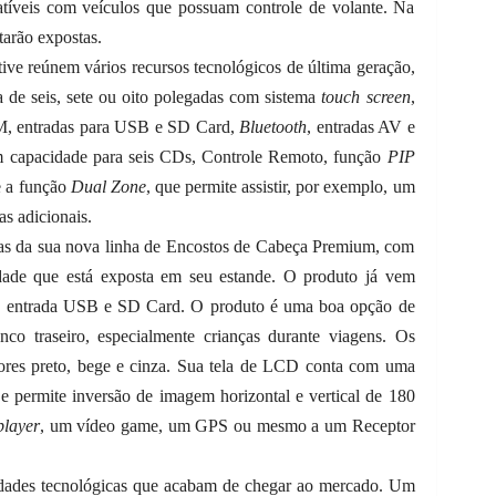
atíveis com veículos que possuam controle de volante. Na
tarão expostas.
ve reúnem vários recursos tecnológicos de última geração,
 de seis, sete ou oito polegadas com sistema
touch screen
,
, entradas para USB e SD Card,
Bluetooth
, entradas AV e
com capacidade para seis CDs, Controle Remoto, função
PIP
 e a função
Dual Zone
, que permite assistir, por exemplo, um
as adicionais.
das da sua nova linha de Encostos de Cabeça Premium, com
dade que está exposta em seu estande. O produto já vem
s, entrada USB e SD Card. O produto é uma boa opção de
nco traseiro, especialmente crianças durante viagens. Os
cores preto, bege e cinza. Sua tela de LCD conta com uma
e permite inversão de imagem horizontal e vertical de 180
player
, um vídeo game, um GPS ou mesmo a um Receptor
des tecnológicas que acabam de chegar ao mercado. Um