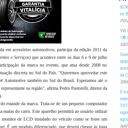
XCMG
no Br
POUS
VW M
1® d
SÃO 
a em acessórios automotivos, participa da edição 2011 da
Seas
ntos e Serviços)
que acontece entre os dias 6 e 9 de julho
oper
articipação da marca no evento, que atua desde 2008 no
aces
tuação discreta no Sul do País. “Queremos aproveitar este
da C
SW Automotive também no Sul do Brasil. Esperamos até o
SIN
epresentante na região”, afirma Pedro Pastorelli, diretor da
O tr
).
sele
 do estande da marca. Trata-se de um pequeno computador
TOTY
-malas do carro. Este aparelho permitirá ao usuário utilizar
sign
agrí
 monitor de LCD instalado no veículo como se fosse um
NÁPO
net. É um produto diferenciado, que deverá chegar às lojas