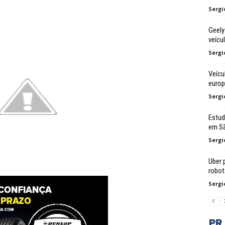
Sergi
Geely
veícu
Sergi
Veícu
euro
Sergi
Estud
em Sã
Sergi
Uber 
robot
Sergi