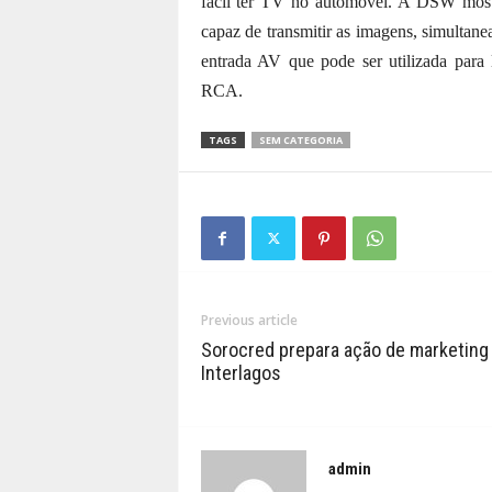
fácil ter TV no automóvel. A DSW most
capaz de transmitir as imagens, simultan
entrada AV que pode ser utilizada para
RCA.
TAGS
SEM CATEGORIA
Previous article
Sorocred prepara ação de marketing
Interlagos
admin