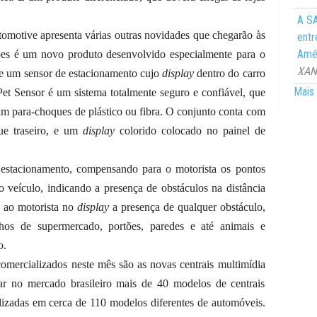
A SA
motive apresenta várias outras novidades que chegarão às
entr
Amér
ações é um novo produto desenvolvido especialmente para o
XANG
 de um sensor de estacionamento cujo
display
dentro do carro
Mais 
Pet Sensor é um sistema totalmente seguro e confiável, que
am para-choques de plástico ou fibra. O conjunto conta com
que traseiro, e um
display
colorido colocado no painel de
estacionamento, compensando para o motorista os pontos
do veículo, indicando a presença de obstáculos na distância
a ao motorista no
display
a presença de qualquer obstáculo,
nhos de supermercado, portões, paredes e até animais e
o.
mercializados neste mês são as novas centrais multimídia
 no mercado brasileiro mais de 40 modelos de centrais
ilizadas em cerca de 110 modelos diferentes de automóveis.