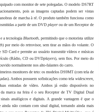
o equipado com monitor de sete polegadas. O modelo DS7RT
acionamento, pois as imagens captadas podem ser vistas
manobras de marcha à ré. O produto também funciona como
nsmitidas a partir de um DVD
player
ou de um Receptor de
e a tecnologia
Bluetooth
, permitindo que o motorista utilize
th
) por meio do retrovisor, sem tirar as mãos do volante. O
D Card e permite ao usuário transmitir vídeos e músicas
veículo (Rádio, CD ou DVD
players
), sem fios. Por meio do
uvido normalmente nos alto-falantes do carro.
imeiros monitores de teto: os modelos DS9MT (com tela de
gadas). Ambos possuem sofisticações como tela
widescreen,
s entradas de vídeo. Ambos já estão disponíveis no
 da marca na feira é o seu Receptor de TV Digital Dual
 sinais analógicos e digitais. A grande vantagem é que o
 ainda não contam com sinal digital, tornando ainda mais