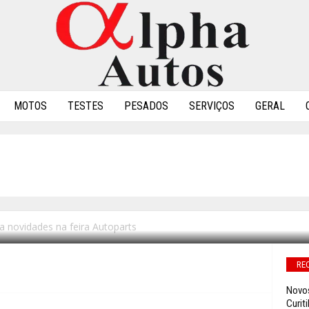
MOTOS
TESTES
PESADOS
SERVIÇOS
GERAL
IVE LANÇA NOVIDADES 
 novidades na feira Autoparts
0
RE
Novos
Curit