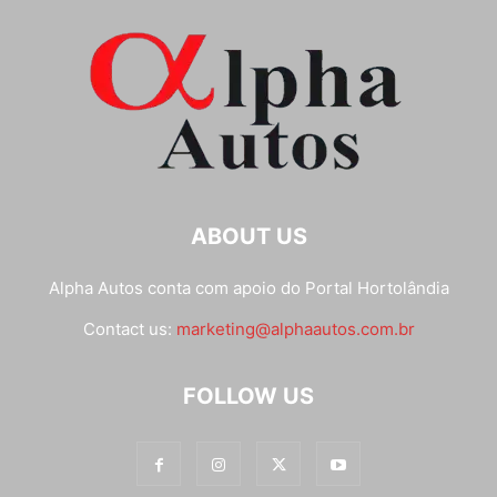
ABOUT US
Alpha Autos conta com apoio do
Portal Hortolândia
Contact us:
marketing@alphaautos.com.br
FOLLOW US