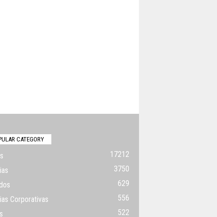
PULAR CATEGORY
17212
s
3750
ias
629
dos
556
ias Corporativas
522
s