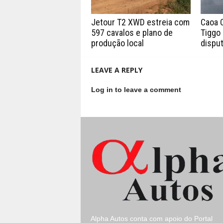
Jetour T2 XWD estreia com
Caoa 
597 cavalos e plano de
Tiggo 
produção local
disput
LEAVE A REPLY
Log in to leave a comment
Alpha Autos conta com apoio do
Portal