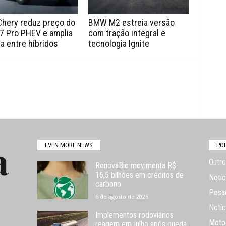
Chery reduz preço do
BMW M2 estreia versão
7 Pro PHEV e amplia
com tração integral e
a entre híbridos
tecnologia Ignite
EVEN MORE NEWS
PO
Outro
RenovaBio movimenta R$
16,5 bilhões em créditos de
Notíc
carbono
Pesa
6 de agosto de 2026
Notíc
Implementos rodoviários
Moto
reagem em julho após queda