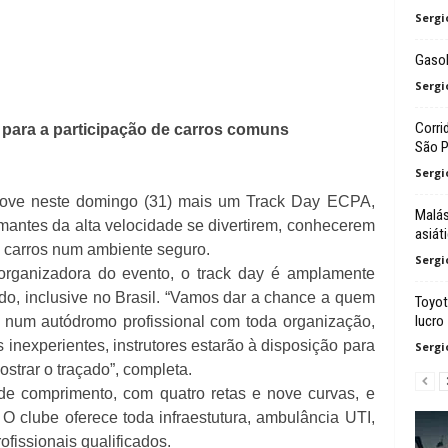
Sergi
Gasol
Sergi
Corri
para a participação de carros comuns
São P
Sergi
move neste domingo (31) mais um Track Day ECPA,
Malás
 amantes da alta velocidade se divertirem, conhecerem
asiát
s carros num ambiente seguro.
Sergi
organizadora do evento, o track day é amplamente
do, inclusive no Brasil. “Vamos dar a chance a quem
Toyot
lucro
r, num autódromo profissional com toda organização,
s inexperientes, instrutores estarão à disposição para
Sergi
strar o traçado”, completa.
e comprimento, com quatro retas e nove curvas, e
 O clube oferece toda infraestutura, ambulância UTI,
ofissionais qualificados.