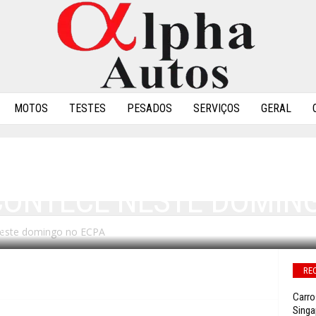
MOTOS
TESTES
PESADOS
SERVIÇOS
GERAL
CONTECE NESTE DOMIN
neste domingo no ECPA
0
RE
Carro
Singa