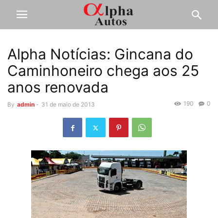
Alpha Notícias: Gincana do
Caminhoneiro chega aos 25
anos renovada
190
0
By
admin
-
31 de maio de 2013