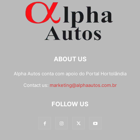
ABOUT US
Alpha Autos conta com apoio do
Portal Hortolândia
Contact us:
marketing@alphaautos.com.br
FOLLOW US