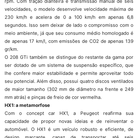
rpm. Com tração dianteira e transmissão manual de seis
velocidades, o modelo desenvolve velocidade máxima de
230 km/h e acelera de 0 a 100 km/h em apenas 6,8
segundos. Isso sem deixar de lado o compromisso com o
meio ambiente, já que seu consumo médio homologado é
de apenas 17 km/l, com emissões de CO2 de apenas 139
gr/km.
O 208 GTi também se distingue do restante da gama por
ser dotado de um sistema de suspensão específico, que
lhe confere maior estabilidade e permite aproveitar todo
seu potencial. Além disso, possui quatro discos ventilados
de maior tamanho (302 mm de diâmetro na frente e 249
mm atrás) e pinças de freio de cor vermelha.
HX1: a metamorfose
Com o concept car HX1, a Peugeot reafirma sua
capacidade de propor novas ideias e de reinventar o
automóvel. O HX1 é um veículo robusto e eficiente, de
design marcante, capaz de transportar até seis