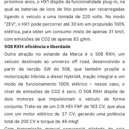
próximos anos, o HX1 dispõe da funcionalidade plug-in, na
qual as baterias de íons de lítio podem ser recarregadas
ligando o veículo a uma tomada de 220 volts. No modo
“ZEV”, o HX1 pode percorrer até 30 km em propulsão 100%
elétrica, para obter um consumo misto de apenas 31 km/l,
com emissões de CO2 de apenas 83 g/km.
508 RXH: eficiência e liberdade
Outra atração no estande da Marca é o 508 RXH, um
veículo destinado ao universo off road, desenvolvido a
partir da versão SW do 508, que também propõe a
motorização híbrida a diesel Hybrid4, tração integral e um
modo de funcionamento 100% elétrico – nesse caso, o
nível de emissões de CO2 é zero. O 508 RXH dispõe de
dois motores que impulsionam o veículo de forma
conjunta. Trata-se de um 2.0l HDi FAP de 163 CV, que atua
com um motor elétrico de 37 CV, gerando uma potência
total de 200 CV e torque de 46 mkgf.
Com transmissão manual sequencial pilotada de seis