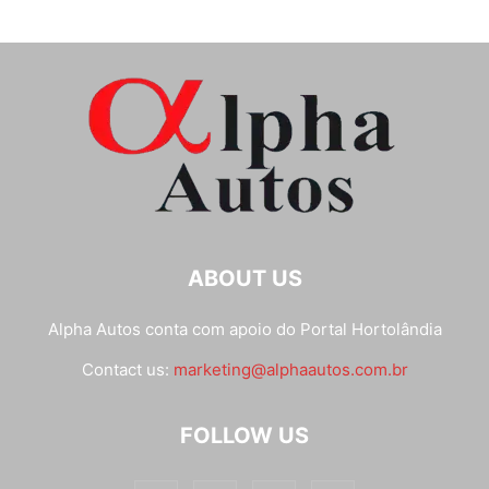
ABOUT US
Alpha Autos conta com apoio do
Portal Hortolândia
Contact us:
marketing@alphaautos.com.br
FOLLOW US