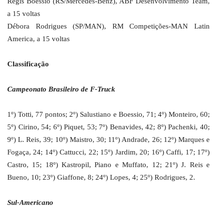
Régis Boessio (RS/Mercedes-Benz), ABF Desenvolvimento Team,
a 15 voltas
Débora Rodrigues (SP/MAN), RM Competições-MAN Latin
America, a 15 voltas
Classificação
Campeonato Brasileiro de F-Truck
1º) Totti, 77 pontos; 2º) Salustiano e Boessio, 71; 4º) Monteiro, 60;
5º) Cirino, 54; 6º) Piquet, 53; 7º) Benavides, 42; 8º) Pachenki, 40;
9º) L. Reis, 39; 10º) Maistro, 30; 11º) Andrade, 26; 12º) Marques e
Fogaça, 24; 14º) Cattucci, 22; 15º) Jardim, 20; 16º) Caffi, 17; 17º)
Castro, 15; 18º) Kastropil, Piano e Muffato, 12; 21º) J. Reis e
Bueno, 10; 23º) Giaffone, 8; 24º) Lopes, 4; 25º) Rodrigues, 2.
Sul-Americano