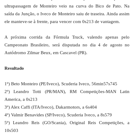
ultrapassagem de Monteiro veio na curva do Bico de Pato. Na
saída da Junção, o Iveco de Monteiro saiu de traseira. Ainda assim
ele manteve-se à frente, para vencer com 0s213 de vantagem.
A próxima corrida da Fórmula Truck, valendo apenas pelo
Campeonato Brasileiro, será disputada no dia 4 de agosto no
Autódromo Zilmar Beux, em Cascavel (PR).
Resultado
1º) Beto Monteiro (PE/Iveco), Scuderia Iveco, 56min57s745
2º) Leandro Totti (PR/MAN), RM Competições-MAN Latin
America, a 0s213
3º) Alex Caffi (ITA/Iveco), Dakarmotors, a 6s404
4º) Valmir Benavides (SP/Iveco), Scuderia Iveco, a 8s579
5º) Leandro Reis (GO/Scania), Original Reis Competições, a
10s503