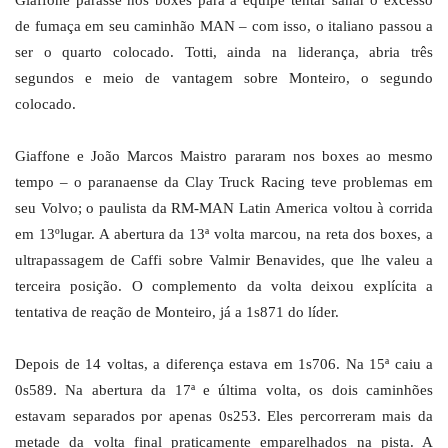
Giaffone parasse nos boxes para a equipe tentar sanar o excesso
de fumaça em seu caminhão MAN – com isso, o italiano passou a
ser o quarto colocado. Totti, ainda na liderança, abria três
segundos e meio de vantagem sobre Monteiro, o segundo
colocado.
Giaffone e João Marcos Maistro pararam nos boxes ao mesmo
tempo – o paranaense da Clay Truck Racing teve problemas em
seu Volvo; o paulista da RM-MAN Latin America voltou à corrida
em 13ºlugar. A abertura da 13ª volta marcou, na reta dos boxes, a
ultrapassagem de Caffi sobre Valmir Benavides, que lhe valeu a
terceira posição. O complemento da volta deixou explícita a
tentativa de reação de Monteiro, já a 1s871 do líder.
Depois de 14 voltas, a diferença estava em 1s706. Na 15ª caiu a
0s589. Na abertura da 17ª e última volta, os dois caminhões
estavam separados por apenas 0s253. Eles percorreram mais da
metade da volta final praticamente emparelhados na pista. A