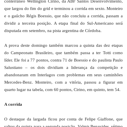
conterrâneo Wellington Cirino, da ABF Santos Desenvolvimento,
que largou do fim do grid e terminou a corrida em sexto. Monteiro
e o gaúcho Régis Boessio, que não concluiu a corrida, passam a
dividir a terceira posição. A etapa final do Sul-Americano será
disputada em setembro, na pista argentina de Córdoba.
A prova deste domingo também marcou a quinta das dez etapas
do Campeonato Brasileiro, que também passa a ter Totti como
líder. Ele foi a 77 pontos, contra 71 de Boessio e do paulista Paulo
Salustiano – os dois dividiam a liderança da competição e
abandonaram em Interlagos com problemas em seus caminhões
Mercedes-Benz. Monteiro, com a vitória, passou a figurar em
quarto lugar na tabela, com 60 pontos, Cirino, em quinto, tem 54.
A corrida
O destaque da largada ficou por conta de Felipe Giaffone, que
saltou da quinta para a segunda posição. Valmir Benavides, sétimo