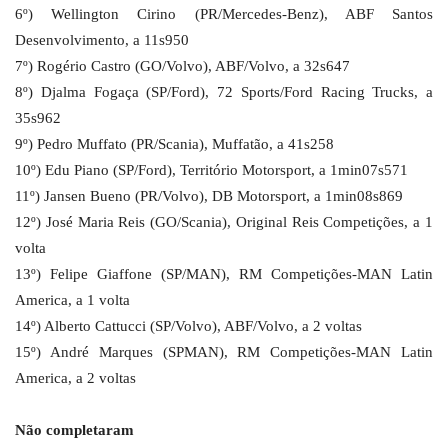
6º) Wellington Cirino (PR/Mercedes-Benz), ABF Santos
Desenvolvimento, a 11s950
7º) Rogério Castro (GO/Volvo), ABF/Volvo, a 32s647
8º) Djalma Fogaça (SP/Ford), 72 Sports/Ford Racing Trucks, a
35s962
9º) Pedro Muffato (PR/Scania), Muffatão, a 41s258
10º) Edu Piano (SP/Ford), Território Motorsport, a 1min07s571
11º) Jansen Bueno (PR/Volvo), DB Motorsport, a 1min08s869
12º) José Maria Reis (GO/Scania), Original Reis Competições, a 1
volta
13º) Felipe Giaffone (SP/MAN), RM Competições-MAN Latin
America, a 1 volta
14º) Alberto Cattucci (SP/Volvo), ABF/Volvo, a 2 voltas
15º) André Marques (SPMAN), RM Competições-MAN Latin
America, a 2 voltas
Não completaram