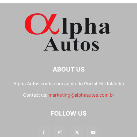
ABOUT US
Alpha Autos conta com apoio do
Portal Hortolândia
Contact us:
marketing@alphaautos.com.br
FOLLOW US