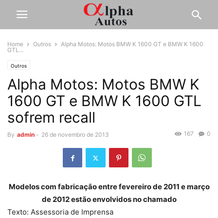
Home
Outros
Alpha Motos: Motos BMW K 1600 GT e BMW K 1600
GTL...
Outros
Alpha Motos: Motos BMW K
1600 GT e BMW K 1600 GTL
sofrem recall
167
0
By
admin
-
26 de novembro de 2013
Modelos com fabricação entre fevereiro de 2011 e março
de 2012 estão envolvidos no chamado
Texto: Assessoria de Imprensa