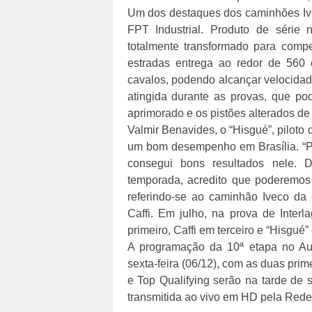
Um dos destaques dos caminhões Ive
FPT Industrial. Produto de série
totalmente transformado para compe
estradas entrega ao redor de 560 
cavalos, podendo alcançar velocidade
atingida durante as provas, que pod
aprimorado e os pistões alterados de 
Valmir Benavides, o “Hisgué”, piloto
um bom desempenho em Brasília. “Par
consegui bons resultados nele. 
temporada, acredito que poderemos 
referindo-se ao caminhão Iveco da 
Caffi. Em julho, na prova de Inter
primeiro, Caffi em terceiro e “Hisgué”
A programação da 10ª etapa no Autó
sexta-feira (06/12), com as duas prime
e Top Qualifying serão na tarde de 
transmitida ao vivo em HD pela Rede