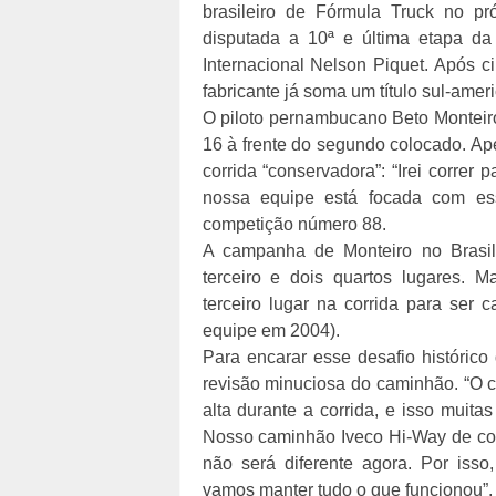
brasileiro de Fórmula Truck no p
disputada a 10ª e última etapa d
Internacional Nelson Piquet. Após c
fabricante já soma um título sul-ame
O piloto pernambucano Beto Monteiro 
16 à frente do segundo colocado. Ap
corrida “conservadora”: “Irei correr
nossa equipe está focada com ess
competição número 88.
A campanha de Monteiro no Brasile
terceiro e dois quartos lugares.
terceiro lugar na corrida para ser 
equipe em 2004).
Para encarar esse desafio históric
revisão minuciosa do caminhão. “O c
alta durante a corrida, e isso muit
Nosso caminhão Iveco Hi-Way de com
não será diferente agora. Por iss
vamos manter tudo o que funcionou”, 