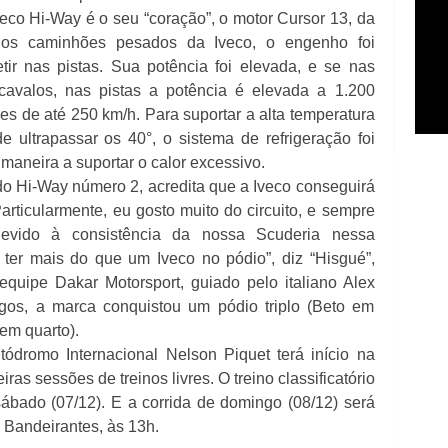
co Hi-Way é o seu “coração”, o motor Cursor 13, da
 nos caminhões pesados da Iveco, o engenho foi
tir nas pistas. Sua potência foi elevada, e se nas
cavalos, nas pistas a potência é elevada a 1.200
s de até 250 km/h. Para suportar a alta temperatura
e ultrapassar os 40°, o sistema de refrigeração foi
maneira a suportar o calor excessivo.
 do Hi-Way número 2, acredita que a Iveco conseguirá
ticularmente, eu gosto muito do circuito, e sempre
Devido à consistência da nossa Scuderia nessa
ter mais do que um Iveco no pódio”, diz “Hisgué”,
equipe Dakar Motorsport, guiado pelo italiano Alex
lagos, a marca conquistou um pódio triplo (Beto em
 em quarto).
dromo Internacional Nelson Piquet terá início na
iras sessões de treinos livres. O treino classificatório
sábado (07/12). E a corrida de domingo (08/12) será
 Bandeirantes, às 13h.