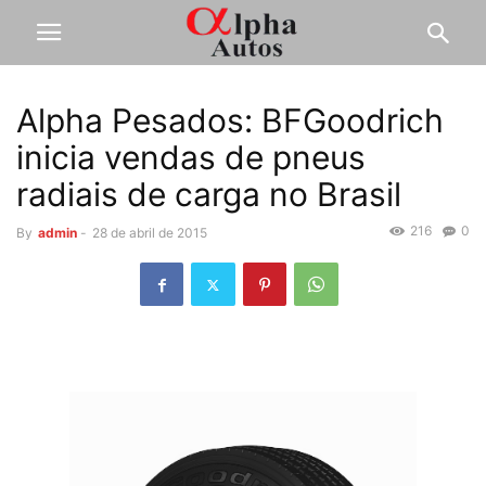
Alpha Pesados: BFGoodrich
inicia vendas de pneus
radiais de carga no Brasil
216
0
By
admin
-
28 de abril de 2015