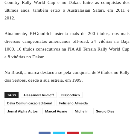
Country Rally World Cup e no Dakar. Entre as conquistas dos
últimos anos, também estão o Australasian Safari, em 2011 e
2012.
Atualmente, BFGoodrich ostenta mais de 200 títulos, nos mais
diversos campeonatos americanos off-road, 24 vitórias na Baja
1000, 10 títulos consecutivos na FIA All Terrain Rally World Cup
e 8 vitórias no Dakar.
No Brasil, a marca destacou-se pela conquista de 9 títulos no Rally
dos Sertões, desde a sua estreia, em 1999.
TAGS
Alessandra Rudloff
BFGoodrich
Dália Comunicação Editorial
Feliciano Almeida
Jornal Alpha Autos
Marcel Agarie
Michelin
Sérgio Dias