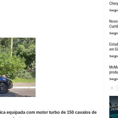
Chery
Sergi
Novos
Curit
Sergi
Estud
em Sã
Sergi
McMur
prod
Sergi
ica equipada com motor turbo de 150 cavalos de