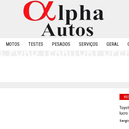
MOTOS
TESTES
PESADOS
SERVIÇOS
GERAL
: FORD TERRITORY OFE
R MAIS
0
RE
Toyot
lucro
Sergi