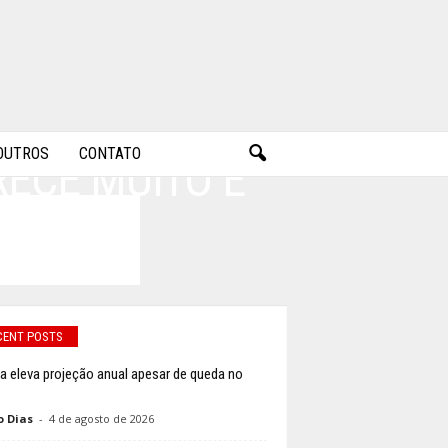
OUTROS
CONTATO
RECE MUITO E
CENT POSTS
a eleva projeção anual apesar de queda no
o Dias
-
4 de agosto de 2026