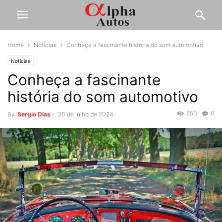
Home
Notícias
Conheça a fascinante história do som automotivo
Notícias
Conheça a fascinante
história do som automotivo
650
0
By
Sergio Dias
-
30 de julho de 2024