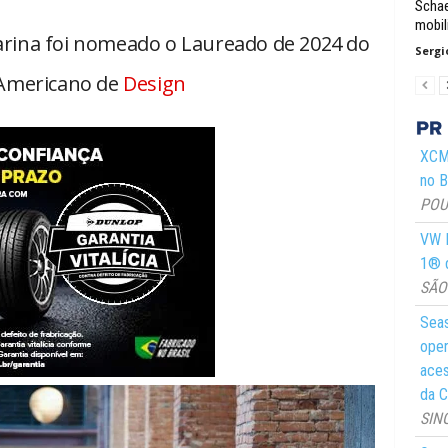
Schae
mobil
farina foi nomeado o Laureado de 2024 do
Sergi
Americano de
Design
XCMG
no Br
POUS
VW M
1® d
SÃO 
Seas
oper
aces
da C
SIN