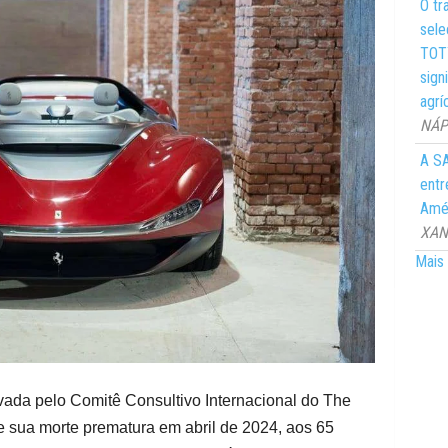
O tr
sele
TOTY
sign
agrí
NÁPO
A SA
entr
Amér
XANG
Mais 
vada pelo Comitê Consultivo Internacional do The
sua morte prematura em abril de 2024, aos 65