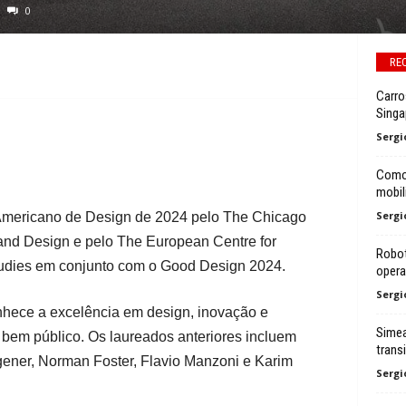
0
RE
Carro
Singa
Sergi
Como 
mobil
Sergi
mericano de Design de 2024 pelo The Chicago
and Design e pelo The European Centre for
Robot
tudies em conjunto com o Good Design 2024.
opera
Sergi
hece a excelência em design, inovação e
Simea
 bem público. Os laureados anteriores incluem
trans
ner, Norman Foster, Flavio Manzoni e Karim
Sergi