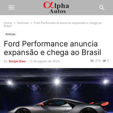
Home
Notícias
Ford Performance anuncia expansão e chega ao
Brasil
Notícias
Ford Performance anuncia
expansão e chega ao Brasil
319
0
By
Sergio Dias
-
12 de agosto de 2024