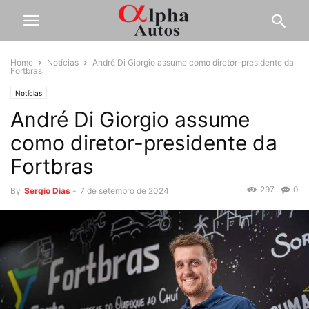
Home
Notícias
André Di Giorgio assume como diretor-presidente da
Fortbras
Notícias
André Di Giorgio assume
como diretor-presidente da
Fortbras
297
0
By
Sergio Dias
-
7 de setembro de 2024