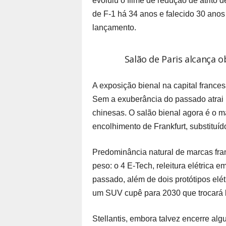
evoluiu o filme de redução de atrito
de F-1 há 34 anos e falecido 30 anos
lançamento.
Salão de Paris alcança 
A exposição bienal na capital france
Sem a exuberância do passado atrai p
chinesas. O salão bienal agora é o 
encolhimento de Frankfurt, substituí
Predominância natural de marcas fr
peso: o 4 E-Tech, releitura elétrica
passado, além de dois protótipos elé
um SUV cupê para 2030 que trocará ba
Stellantis, embora talvez encerre a