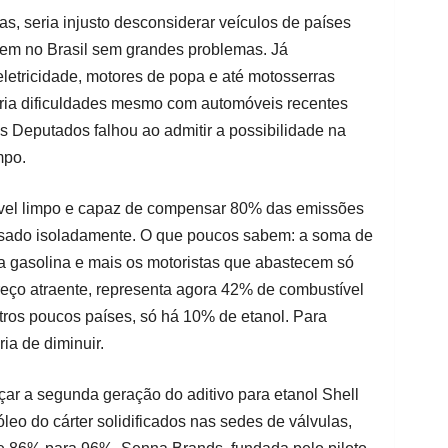
s, seria injusto desconsiderar veículos de países
cem no Brasil sem grandes problemas. Já
eletricidade, motores de popa e até motosserras
ia dificuldades mesmo com automóveis recentes
 Deputados falhou ao admitir a possibilidade na
mpo.
vel limpo e capaz de compensar 80% das emissões
 usado isoladamente. O que poucos sabem: a soma de
a gasolina e mais os motoristas que abastecem só
reço atraente, representa agora 42% de combustível
tros poucos países, só há 10% de etanol. Para
ia de diminuir.
ar a segunda geração do aditivo para etanol Shell
eo do cárter solidificados nas sedes de válvulas,