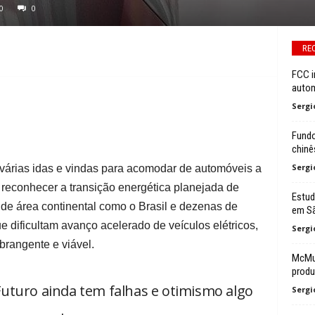
0
0
RE
FCC i
autom
Sergi
Fundo
chinê
Sergi
várias idas e vindas para acomodar de automóveis a
 reconhecer a transição energética planejada de
Estud
s de área continental como o Brasil e dezenas de
em Sã
e dificultam avanço acelerado de veículos elétricos,
Sergi
rangente e viável.
McMur
prod
uturo ainda tem falhas e otimismo algo
Sergi