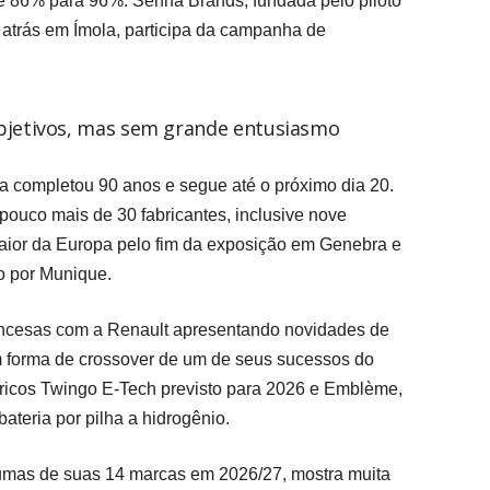
 de 86% para 96%. Senna Brands, fundada pelo piloto
 atrás em Ímola, participa da campanha de
objetivos, mas sem grande entusiasmo
sa completou 90 anos e segue até o próximo dia 20.
ouco mais de 30 fabricantes, inclusive nove
maior da Europa pelo fim da exposição em Genebra e
do por Munique.
ancesas com a Renault apresentando novidades de
 em forma de crossover de um de seus sucessos do
tricos Twingo E-Tech previsto para 2026 e Emblème,
teria por pilha a hidrogênio.
lgumas de suas 14 marcas em 2026/27, mostra muita