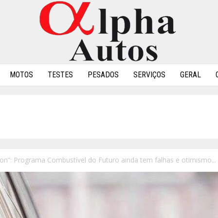
MOTOS
TESTES
PESADOS
SERVIÇOS
GERAL
n”: Programa Combustível do Futuro ainda tem falhas e otimismo...