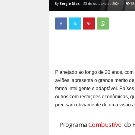
By
Sergio Dias
-
23 de outubro de 2024
33
Planejado ao longo de 20 anos, com 
aviões, apresenta o grande mérito de
forma inteligente e adaptável. Paíse
outros com restrições econômicas, qu
precisam obviamente de uma visão ab
Programa
Combustível
do F