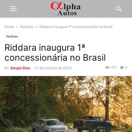
Home
Notícias
Riddara inaugura 1ª concessionária no Brasil
Notícias
Riddara inaugura 1ª
concessionária no Brasil
477
0
By
Sergio Dias
-
14 de outubro de 2024